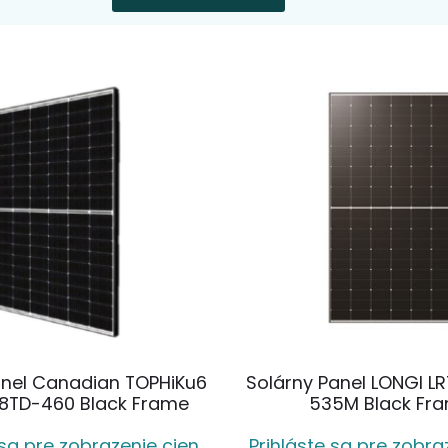
anel Canadian TOPHiKu6
Solárny Panel LONGI 
8TD-460 Black Frame
535M Black Fr
 sa pre zobrazenie cien
Prihláste sa pre zobra