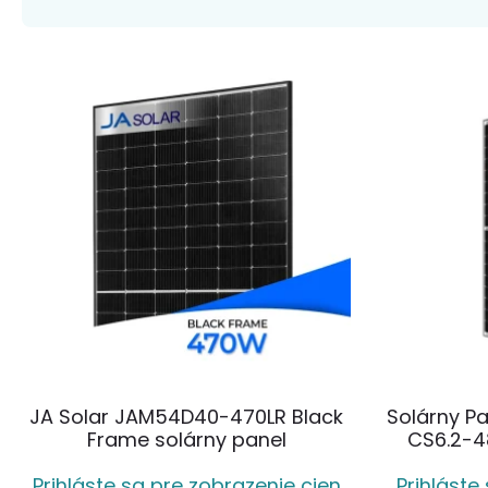
JA Solar JAM54D40-470LR Black
Solárny P
Frame solárny panel
CS6.2-4
Prihláste sa pre zobrazenie cien
Prihláste