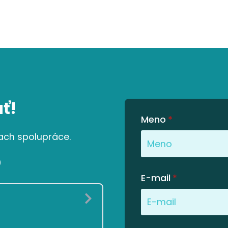
ť!
Meno
*
ach spolupráce.
0
E-mail
*