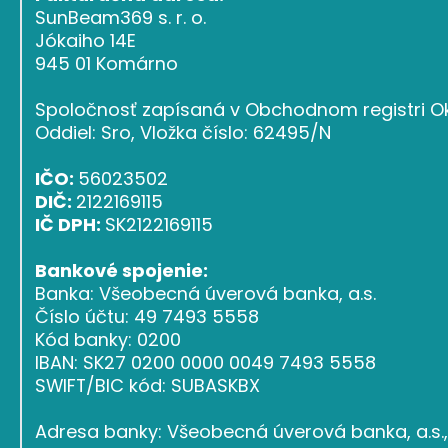
SunBeam369 s. r. o.
Jókaiho 14E
945 01 Komárno
Spoločnosť zapísaná v Obchodnom registri Ok
Oddiel: Sro, Vložka číslo: 62495/N
IČO:
56023502
DIČ:
2122169115
IČ DPH:
SK2122169115
Bankové spojenie:
Banka: Všeobecná úverová banka, a.s.
Číslo účtu: 49 7493 5558
Kód banky: 0200
IBAN: SK27 0200 0000 0049 7493 5558
SWIFT/BIC kód: SUBASKBX
Adresa banky: Všeobecná úverová banka, a.s., 