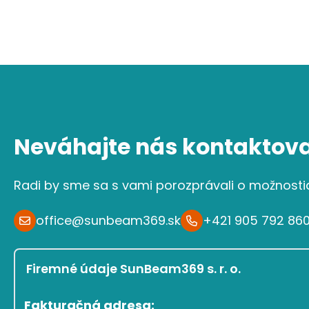
Neváhajte nás kontaktova
Radi by sme sa s vami porozprávali o možnosti
office@sunbeam369.sk
+421 905 792 86
Firemné údaje SunBeam369 s. r. o.
Fakturačná adresa: