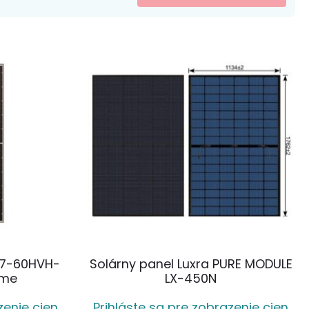
LR7-60HVH-
Solárny panel Luxra PURE MODULE
ame
LX-450N
zenie cien
Prihláste sa pre zobrazenie cien