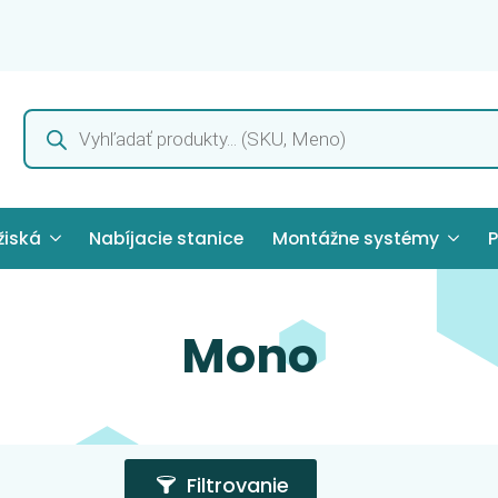
Products
search
žiská
Nabíjacie stanice
Montážne systémy
P
Mono
Filtrovanie