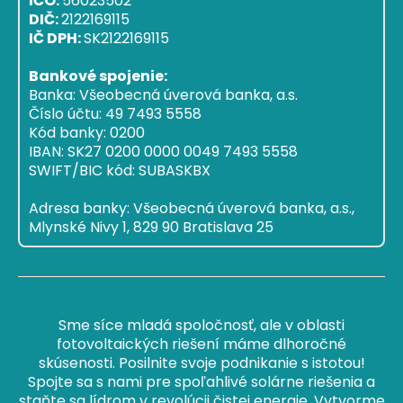
IČO:
56023502
DIČ:
2122169115
IČ DPH:
SK2122169115
Bankové spojenie:
Banka: Všeobecná úverová banka, a.s.
Číslo účtu: 49 7493 5558
Kód banky: 0200
IBAN: SK27 0200 0000 0049 7493 5558
SWIFT/BIC kód: SUBASKBX
Adresa banky: Všeobecná úverová banka, a.s.,
Mlynské Nivy 1, 829 90 Bratislava 25
Sme síce mladá spoločnosť, ale v oblasti
fotovoltaických riešení máme dlhoročné
skúsenosti. Posilnite svoje podnikanie s istotou!
Spojte sa s nami pre spoľahlivé solárne riešenia a
staňte sa lídrom v revolúcii čistej energie. Vytvorme