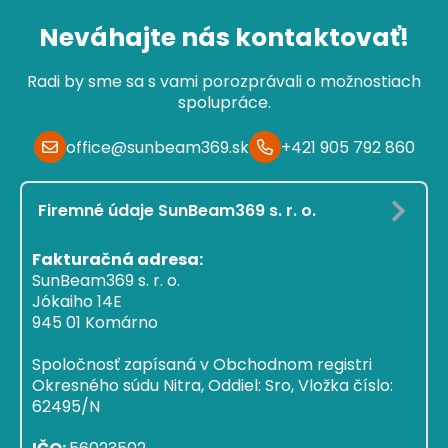
Neváhajte nás kontaktovať!
Radi by sme sa s vami porozprávali o možnostiach
spolupráce.
office@sunbeam369.sk
+421 905 792 860
Firemné údaje SunBeam369 s. r. o.
Fakturačná adresa:
SunBeam369 s. r. o.
Jókaiho 14E
945 01 Komárno
Spoločnosť zapísaná v Obchodnom registri
Okresného súdu Nitra, Oddiel: Sro, Vložka číslo:
62495/N