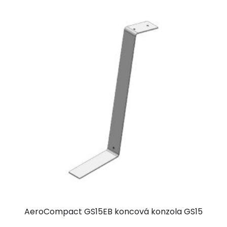
AeroCompact GS15EB koncová konzola GS15