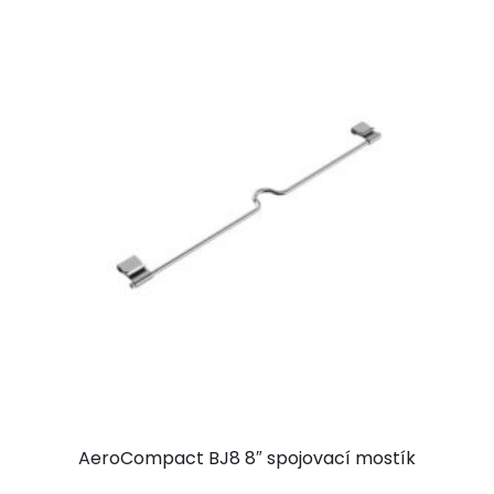
AeroCompact BJ8 8″ spojovací mostík