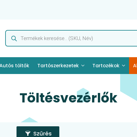
Products
search
Autós töltők
Tartószerkezetek
Tartozékok
A
Töltésvezérlők
Szűrés