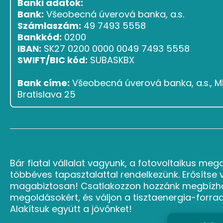
Banki adatok:
Bank:
Všeobecná úverová banka, a.s.
Számlaszám:
49 7493 5558
Bankkód:
0200
IBAN:
SK27 0200 0000 0049 7493 5558
SWIFT/BIC kód:
SUBASKBX
Bank címe:
Všeobecná úverová banka, a.s., Ml
Bratislava 25
Bár fiatal vállalat vagyunk, a fotovoltaikus meg
többéves tapasztalattal rendelkezünk. Erősítse 
magabiztosan! Csatlakozzon hozzánk megbízh
megoldásokért, és váljon a tisztaenergia-forra
Alakítsuk együtt a jövőnket!