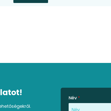
latot!
Név
*
ehetőségekről.