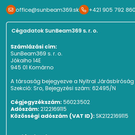
office@sunbeam369.sk
+421 905 792 86
Cégadatok SunBeam369 s. r. o.
Számlázási cím:
SunBeam369 s. r. o.
Jókaiho 14E
945 01 Komárno
A társaság bejegyezve a Nyitrai Járásbírósá
Szekció: Sro, Bejegyzési szám: 62495/N
Cégjegyzékszám:
56023502
Adószám:
2122169115
Közösségi adószám (VAT ID):
SK2122169115