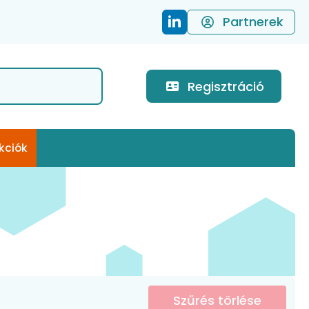
Partnerek
Regisztráció
kciók
Szűrés törlése