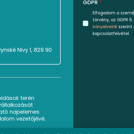
GDPR
*
Elfogadom a személ
törvény, az GDPR 6.
irányelveink
szerint
kapcsolatfelvétel.
ynské Nivy 1, 829 90
oldások terén
vállalkozását
ató napelemes
dalom vezetőjévé.