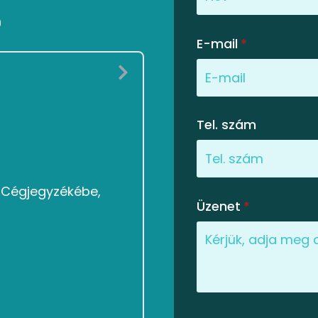
0
E-mail
*
Tel. szám
g Cégjegyzékébe,
Üzenet
*