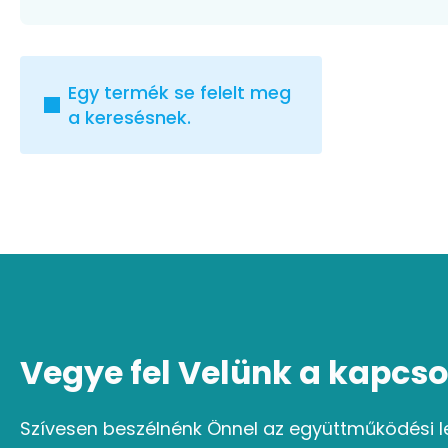
Egy termék se felelt meg
a keresésnek.
Vegye fel Velünk a kapcso
Szívesen beszélnénk Önnel az együttműködési l