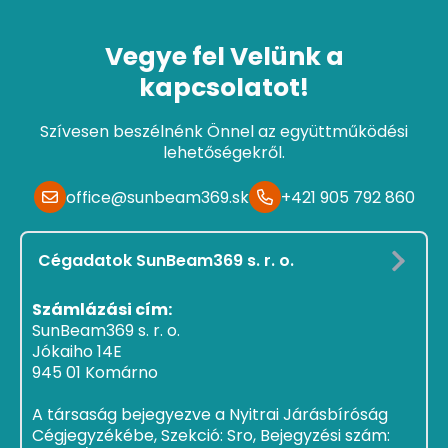
Vegye fel Velünk a
kapcsolatot!
Szívesen beszélnénk Önnel az együttműködési
lehetőségekről.
office@sunbeam369.sk
+421 905 792 860
Cégadatok SunBeam369 s. r. o.
Számlázási cím:
SunBeam369 s. r. o.
Jókaiho 14E
945 01 Komárno
A társaság bejegyezve a Nyitrai Járásbíróság
Cégjegyzékébe, Szekció: Sro, Bejegyzési szám: