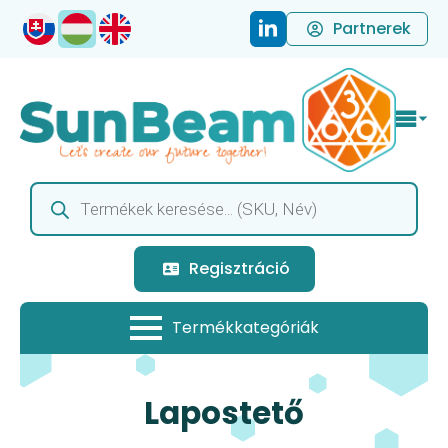
Partnerek
Products
search
Regisztráció
Lapostető