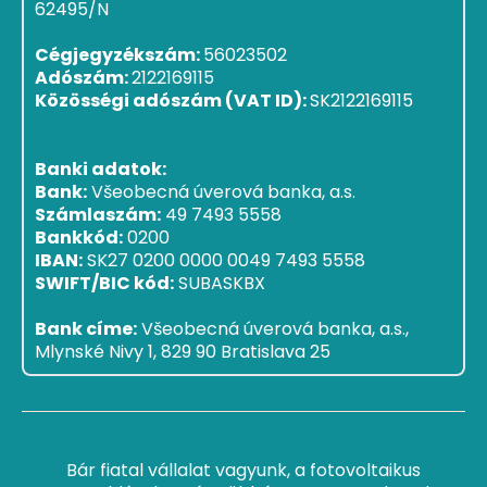
62495/N
Cégjegyzékszám:
56023502
Adószám:
2122169115
Közösségi adószám (VAT ID):
SK2122169115
Banki adatok:
Bank:
Všeobecná úverová banka, a.s.
Számlaszám:
49 7493 5558
Bankkód:
0200
IBAN:
SK27 0200 0000 0049 7493 5558
SWIFT/BIC kód:
SUBASKBX
Bank címe:
Všeobecná úverová banka, a.s.,
Mlynské Nivy 1, 829 90 Bratislava 25
Bár fiatal vállalat vagyunk, a fotovoltaikus