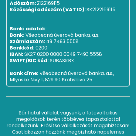
Adószám:
2122169115
Közösségi adószám (VAT ID):
SK2122169115
Banki adatok:
Bank:
Všeobecná úverová banka, a.s.
Számlaszám:
49 7493 5558
Bankkód:
0200
IBAN:
SK27 0200 0000 0049 7493 5558
SWIFT/BIC kód:
SUBASKBX
Bank címe:
Všeobecná úverová banka, a.s.,
Mlynské Nivy 1, 829 90 Bratislava 25
Bár fiatal vállalat vagyunk, a fotovoltaikus
megoldások terén többéves tapasztalattal
rendelkezünk. Erősítse vállalkozását magabiztosan!
Csatlakozzon hozzánk megbízható napelemes