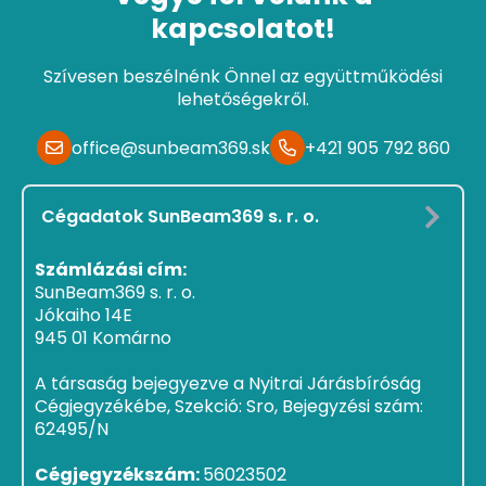
kapcsolatot!
Szívesen beszélnénk Önnel az együttműködési
lehetőségekről.
office@sunbeam369.sk
+421 905 792 860
Cégadatok SunBeam369 s. r. o.
Számlázási cím:
SunBeam369 s. r. o.
Jókaiho 14E
945 01 Komárno
A társaság bejegyezve a Nyitrai Járásbíróság
Cégjegyzékébe, Szekció: Sro, Bejegyzési szám:
62495/N
Cégjegyzékszám:
56023502