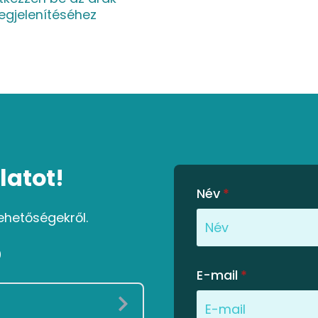
gjelenítéséhez
latot!
Név
*
ehetőségekről.
0
E-mail
*