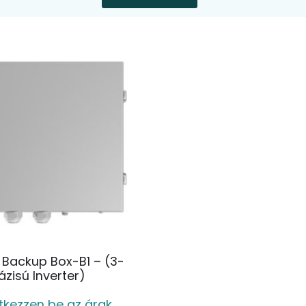
Backup Box-B1 – (3-
ázisú Inverter)
tkezzen be az árak