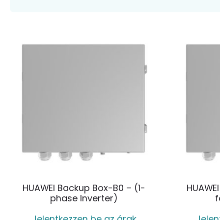
HUAWEI Backup Box-B0 – (1-
HUAWEI 
phase Inverter)
f
Jelentkezzen be az árak
Jelen