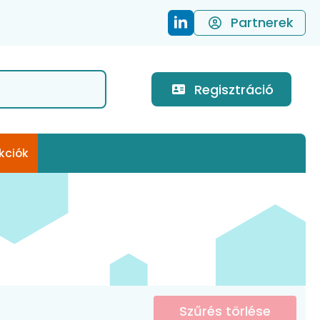
Partnerek
Regisztráció
kciók
Szűrés törlése