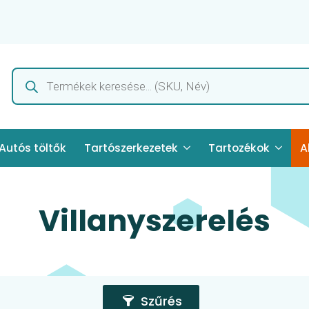
Products
search
Autós töltők
Tartószerkezetek
Tartozékok
A
Villanyszerelés
Szűrés