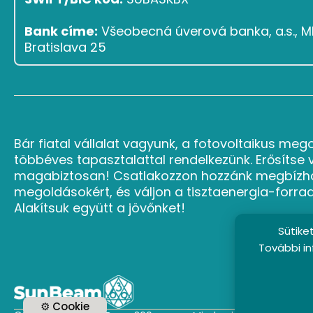
Bank címe:
Všeobecná úverová banka, a.s., Ml
Bratislava 25
Bár fiatal vállalat vagyunk, a fotovoltaikus meg
többéves tapasztalattal rendelkezünk. Erősítse 
magabiztosan! Csatlakozzon hozzánk megbízh
megoldásokért, és váljon a tisztaenergia-forra
Alakítsuk együtt a jövőnket!
Sütike
További in
⚙ Cookie