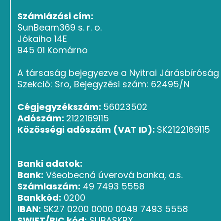
Számlázási cím:
SunBeam369 s. r. o.
Jókaiho 14E
945 01 Komárno
A társaság bejegyezve a Nyitrai Járásbírósá
Szekció: Sro, Bejegyzési szám: 62495/N
Cégjegyzékszám:
56023502
Adószám:
2122169115
Közösségi adószám (VAT ID):
SK2122169115
Banki adatok:
Bank:
Všeobecná úverová banka, a.s.
Számlaszám:
49 7493 5558
Bankkód:
0200
IBAN:
SK27 0200 0000 0049 7493 5558
SWIFT/BIC kód:
SUBASKBX