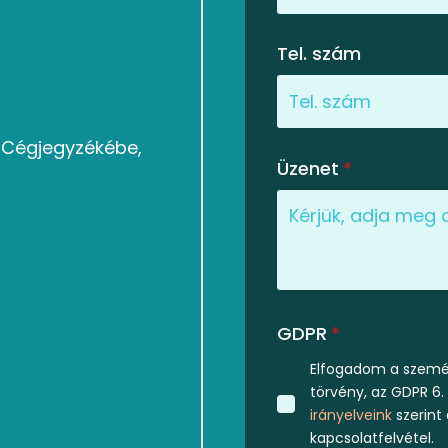
Tel. szám
g Cégjegyzékébe,
Üzenet
*
GDPR
*
Elfogadom a személ
törvény, az GDPR 6.
irányelveink
szerint
kapcsolatfelvétel.