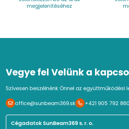
megjelenítéséhez
me
Vegye fel Velünk a kapcso
Szívesen beszélnénk Önnel az együttműködési l
office@sunbeam369.sk
+421 905 792 86
Cégadatok SunBeam369 s. r. o.