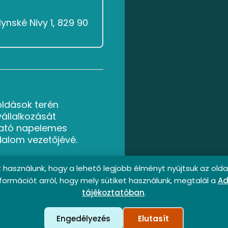
ynské Nivy 1, 829 90
oldások terén
vállalkozását
ató napelemes
dalom vezetőjévé.
t használunk, hogy a lehető legjobb élményt nyújtsuk az olda
formációt arról, hogy mely sütiket használunk, megtalál a
Ad
tájékoztatóban
.
Engedélyezés
Elutasít