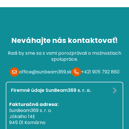
Neváhajte nás kontaktovať!
Radi by sme sa s vami porozprávali o možnostiach
spolupráce.
office@sunbeam369.sk
+421 905 792 860
Firemné údaje SunBeam369 s. r. o.
Fakturačná adresa:
SunBeam369 s. r. o.
Jókaiho 14E
945 01 Komárno