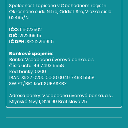
Spoločnosť zapísaná v Obchodnom registri
Okresného súdu Nitra, Oddiel: Sro, Vložka číslo:
62495/N
IČO:
56023502
DIČ:
2122169115
IČ DPH:
SK2122169115
Bankové spojenie:
Banka: Všeobecná úverová banka, a.s.
Číslo účtu: 49 7493 5558
Kód banky: 0200
IBAN: SK27 0200 0000 0049 7493 5558
SWIFT/BIC kód: SUBASKBX
Adresa banky: Všeobecná úverová banka, a.s.,
Mlynské Nivy 1, 829 90 Bratislava 25