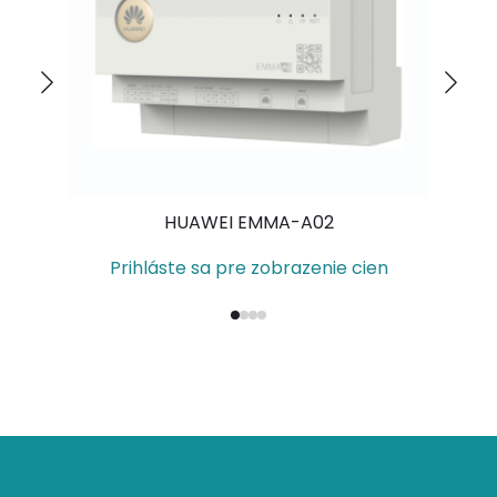
HUAWEI EMMA-A02
HU
Prihláste sa pre zobrazenie cien