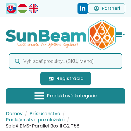
Partneri
Products
search
Registrácia
Domov
Príslušenstvo
Príslušenstvo pre úložiská
SolaX BMS-Parallel Box II G2 T58