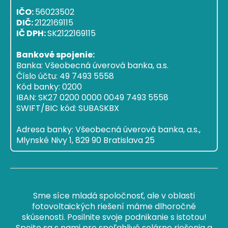
IČO:
56023502
DIČ:
2122169115
IČ DPH:
SK2122169115
Bankové spojenie:
Banka: Všeobecná úverová banka, a.s.
Číslo účtu: 49 7493 5558
Kód banky: 0200
IBAN: SK27 0200 0000 0049 7493 5558
SWIFT/BIC kód: SUBASKBX
Adresa banky: Všeobecná úverová banka, a.s.,
Mlynské Nivy 1, 829 90 Bratislava 25
Sme síce mladá spoločnosť, ale v oblasti
fotovoltaických riešení máme dlhoročné
skúsenosti. Posilnite svoje podnikanie s istotou!
Spojte sa s nami pre spoľahlivé solárne riešenia a