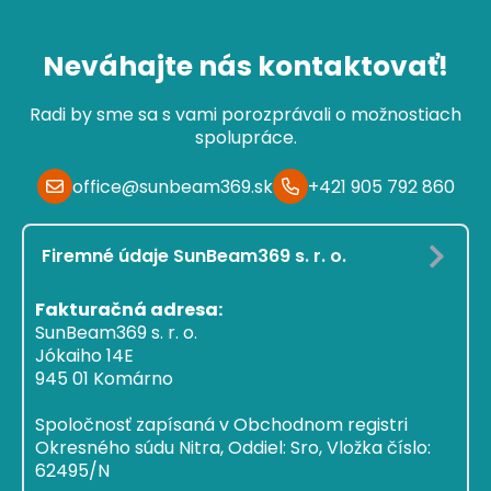
Neváhajte nás kontaktovať!
Radi by sme sa s vami porozprávali o možnostiach
spolupráce.
office@sunbeam369.sk
+421 905 792 860
Firemné údaje SunBeam369 s. r. o.
Fakturačná adresa:
SunBeam369 s. r. o.
Jókaiho 14E
945 01 Komárno
Spoločnosť zapísaná v Obchodnom registri
Okresného súdu Nitra, Oddiel: Sro, Vložka číslo:
62495/N