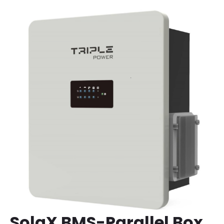
SolaX BMS-Parallel Box