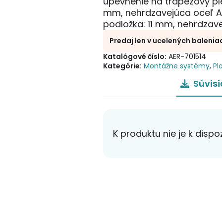
upevnenie na trapézový ple
mm, nehrdzavejúca oceľ A2
podložka: 11 mm, nehrdzav
Predaj len v ucelených balenia
Katalógové číslo:
AER-701514
Kategórie:
Montážne systémy
,
Pl
Súvis
K produktu nie je k dispoz