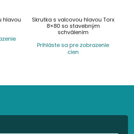
u hlavou
Skrutka s valcovou hlavou Torx
8×80 so stavebným
schválením
azenie
Prihláste sa pre zobrazenie
cien