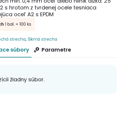
ch min. 0,4 mm oceľ alebo hliník dĺžka: 25
 s hrotom z tvrdenej ocele tesniaca
ejúca oceľ A2 s EPDM
ch
1 bal. = 100 ks
ochá strecha
,
Šikmá strecha
iace súbory
Parametre
ícii žiadny súbor.