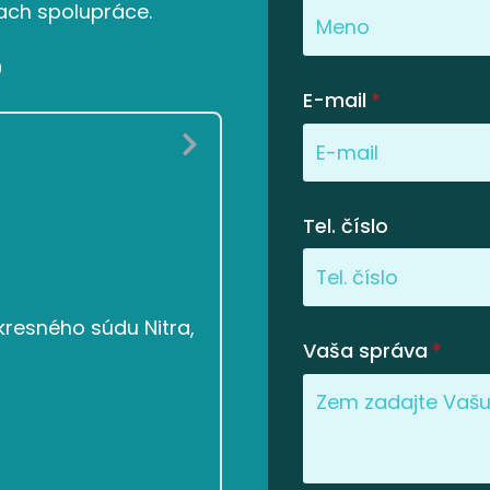
ach spolupráce.
0
E-mail
*
Tel. číslo
resného súdu Nitra,
Vaša správa
*