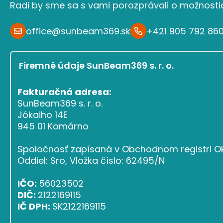
Radi by sme sa s vami porozprávali o možnosti
office@sunbeam369.sk
+421 905 792 86
Firemné údaje SunBeam369 s. r. o.
Fakturačná adresa:
SunBeam369 s. r. o.
Jókaiho 14E
945 01 Komárno
Spoločnosť zapísaná v Obchodnom registri Ok
Oddiel: Sro, Vložka číslo: 62495/N
IČO:
56023502
DIČ:
2122169115
IČ DPH:
SK2122169115