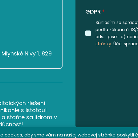
GDPR
*
Súhlasím so spraco
podľa zákona č. 18/
ods. 1 písm. a) nar
stránky
. Účel sprac
Mlynské Nivy 1, 829
ltaických riešení
ikanie s istotou!
 a staňte sa lídrom v
udúcnosť!
 cookies, aby sme vám na našej webovej stránke poskytli č