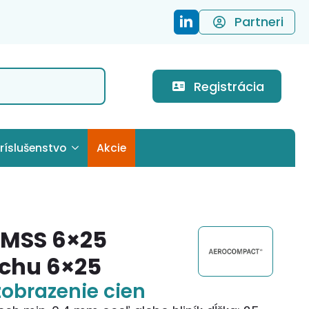
Partneri
Registrácia
ríslušenstvo
Akcie
5
MSS 6×25
echu 6×25
zobrazenie cien