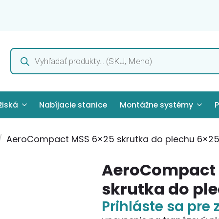
Products
search
žiská
Nabíjacie stanice
Montážne systémy
P
AeroCompact MSS 6×25 skrutka do plechu 6×2
AeroCompact 
skrutka do pl
Prihláste sa pre 