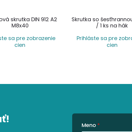
vá skrutka DIN 912 A2
Skrutka so šesťhranno
M8x40
/ 1 ks na hák
áste sa pre zobrazenie
Prihláste sa pre zobr
cien
cien
ť!
Meno
*