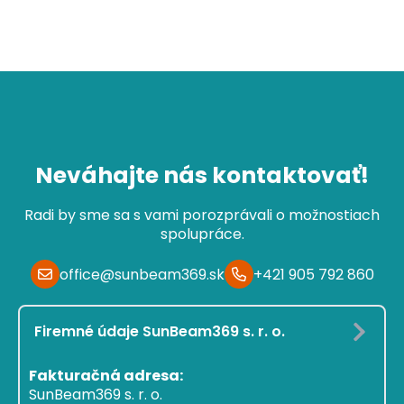
Neváhajte nás kontaktovať!
Radi by sme sa s vami porozprávali o možnostiach
spolupráce.
office@sunbeam369.sk
+421 905 792 860
Firemné údaje SunBeam369 s. r. o.
Fakturačná adresa:
SunBeam369 s. r. o.