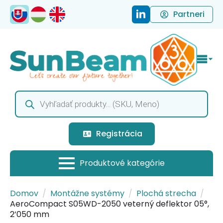
Partneri
Products
search
Registrácia
Domov
Montážne systémy
Plochá strecha
AeroCompact S05WD-2050 veterný deflektor 05°,
2’050 mm