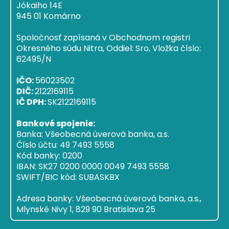
Jókaiho 14E
945 01 Komárno
Spoločnosť zapísaná v Obchodnom registri
Okresného súdu Nitra, Oddiel: Sro, Vložka číslo:
62495/N
IČO:
56023502
DIČ:
2122169115
IČ DPH:
SK2122169115
Bankové spojenie:
Banka: Všeobecná úverová banka, a.s.
Číslo účtu: 49 7493 5558
Kód banky: 0200
IBAN: SK27 0200 0000 0049 7493 5558
SWIFT/BIC kód: SUBASKBX
Adresa banky: Všeobecná úverová banka, a.s.,
Mlynské Nivy 1, 829 90 Bratislava 25