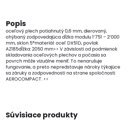
Popis
oceľový plech potiahnutý 0,6 mm, dierovaný,
ohýbaný zodpovedajúca dĺžka modulu 1’751 – 2’000
mm, sklon 5°materiál: oceľ DX51D, povlak
AZ185dĺžka: 2050 mm>> V závislosti od podmienok
skladovania oceľových plechov a počasia sa
povrch môže vizuálne meniť. To nenarušuje
fungovanie, a preto nepredstavuje nároky týkajúce
sa záruky a zodpovednosti na strane spoločnosti
AEROCOMPACT. <<
Súvisiace produkty