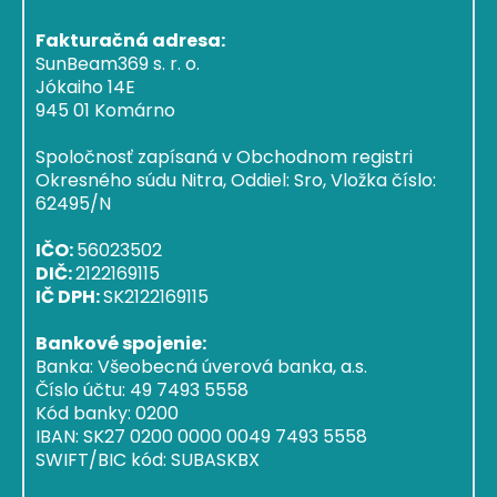
Fakturačná adresa:
SunBeam369 s. r. o.
Jókaiho 14E
945 01 Komárno
Spoločnosť zapísaná v Obchodnom registri
Okresného súdu Nitra, Oddiel: Sro, Vložka číslo:
62495/N
IČO:
56023502
DIČ:
2122169115
IČ DPH:
SK2122169115
Bankové spojenie:
Banka: Všeobecná úverová banka, a.s.
Číslo účtu: 49 7493 5558
Kód banky: 0200
IBAN: SK27 0200 0000 0049 7493 5558
SWIFT/BIC kód: SUBASKBX