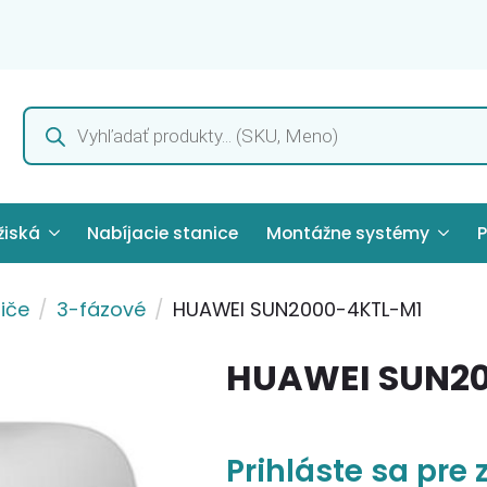
Products
search
žiská
Nabíjacie stanice
Montážne systémy
P
iče
3-fázové
HUAWEI SUN2000-4KTL-M1
HUAWEI SUN2
Prihláste sa pre 