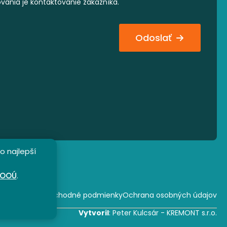
ovania je kontaktovanie zákazníka.
Odoslať
o najlepší
OOÚ
.
rský program
Obchodné podmienky
Ochrana osobných údajov
Vytvoril
: Peter Kulcsár - KREMONT s.r.o.