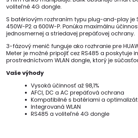
voliteľné 4G dongle.
S batériovým rozhraním typu plug-and-play je 
450W-P2 a 600W-P. Ponúka maximálnu účinnosť 
jednosmernej a striedavej prepäťovej ochrany.
3-fázový menič funguje ako rozhranie pre HUAW
Meter je možné pripojiť cez RS485 a poskytuje 
prostredníctvom WLAN dongle, ktorý je súčasťo
Vaše výhody
Vysoká účinnosť až 98,1%
AFCI, DC a AC prepäťová ochrana
Kompatibilné s batériami a optimalizá
Integrovaná WLAN
RS485 a voliteľné 4G dongle