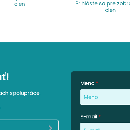
Prihláste sa pre zobr
cien
cien
ť!
Meno
*
ach spolupráce.
0
E-mail
*