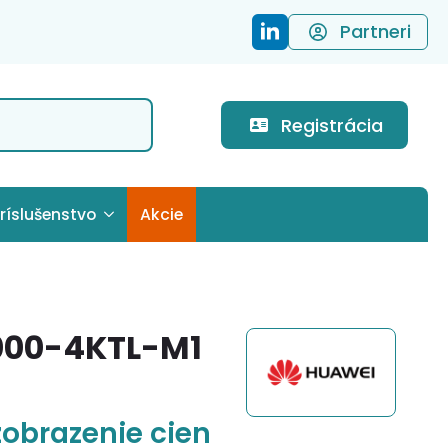
Partneri
Registrácia
ríslušenstvo
Akcie
000-4KTL-M1
zobrazenie cien