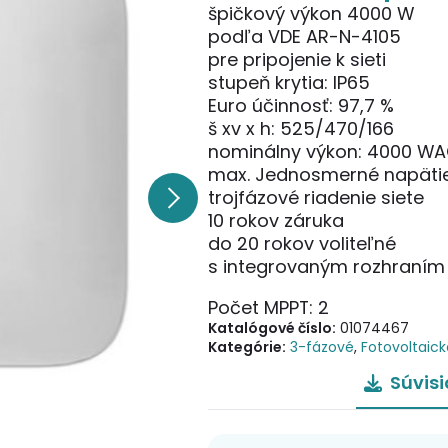
špičkový výkon 4000 W
podľa VDE AR-N-4105
pre pripojenie k sieti
stupeň krytia: IP65
Euro účinnosť: 97,7 %
š xv x h: 525/470/166
nominálny výkon: 4000 W
max. Jednosmerné napätie
trojfázové riadenie siete
10 rokov záruka
do 20 rokov voliteľné
s integrovaným rozhraním
Počet MPPT: 2
Katalógové číslo:
01074467
Kategórie:
3-fázové
,
Fotovoltaic
Súvis