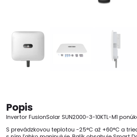
Popis
Invertor FusionSolar SUN2000-3-10KTL-M1 ponúk
S prevádzkovou teplotou -25°C až +60°C a trie
s ním ľahko manipuluje. Balík obsahuje Smart D