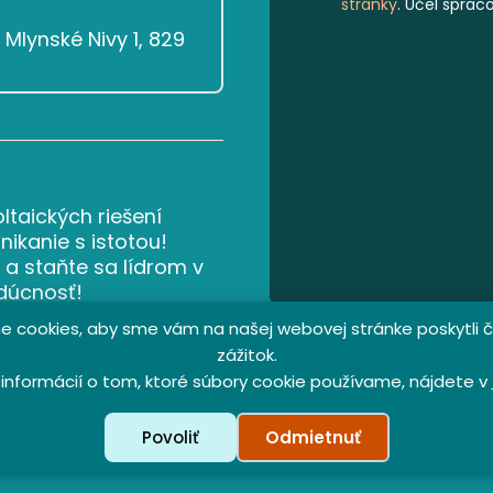
stránky
. Účel sprac
Mlynské Nivy 1, 829
ltaických riešení
ikanie s istotou!
 a staňte sa lídrom v
udúcnosť!
 cookies, aby sme vám na našej webovej stránke poskytli č
zážitok.
 informácií o tom, ktoré súbory cookie používame, nájdete v
Partne
Povoliť
Odmietnuť