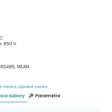
AC
: 850 V
 RS485, WLAN
ké meniče
,
Hybridné meniče
iace súbory
Parametre