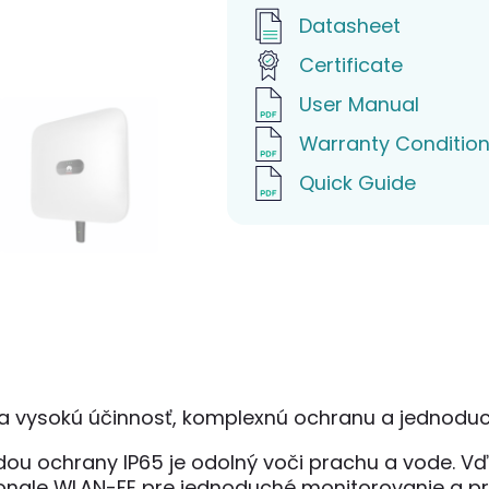
Datasheet
Certificate
User Manual
Warranty Conditio
Quick Guide
a vysokú účinnosť, komplexnú ochranu a jednoduchú
dou ochrany IP65 je odolný voči prachu a vode. 
ongle WLAN-FE pre jednoduché monitorovanie a prip