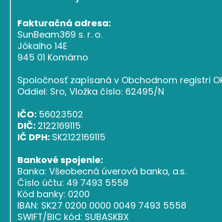
Fakturačná adresa:
SunBeam369 s. r. o.
Jókaiho 14E
945 01 Komárno
Spoločnosť zapísaná v Obchodnom registri Ok
Oddiel: Sro, Vložka číslo: 62495/N
IČO:
56023502
DIČ:
2122169115
IČ DPH:
SK2122169115
Bankové spojenie:
Banka: Všeobecná úverová banka, a.s.
Číslo účtu: 49 7493 5558
Kód banky: 0200
IBAN: SK27 0200 0000 0049 7493 5558
SWIFT/BIC kód: SUBASKBX