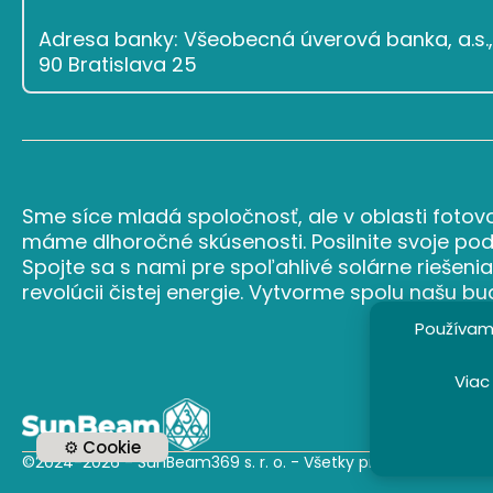
Adresa banky: Všeobecná úverová banka, a.s., 
90 Bratislava 25
Sme síce mladá spoločnosť, ale v oblasti fotovo
máme dlhoročné skúsenosti. Posilnite svoje podn
Spojte sa s nami pre spoľahlivé solárne riešenia
revolúcii čistej energie. Vytvorme spolu našu b
Používame
Viac
⚙ Cookie
©2024-2026 - SunBeam369 s. r. o. - Všetky práva vyhradené.