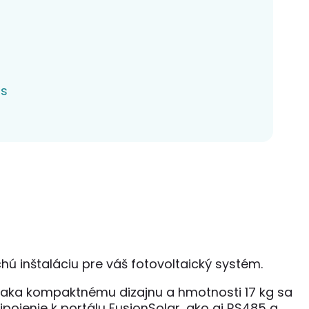
ns
 inštaláciu pre váš fotovoltaický systém.
Vďaka kompaktnému dizajnu a hmotnosti 17 kg sa
ojenie k portálu FusionSolar, ako aj RS485 a