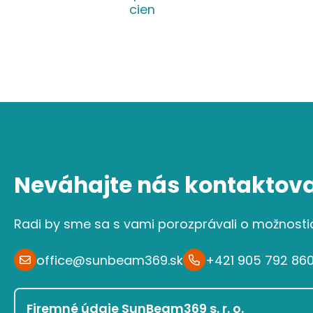
cien
Neváhajte nás kontaktova
Radi by sme sa s vami porozprávali o možnosti
office@sunbeam369.sk
+421 905 792 86
Firemné údaje SunBeam369 s. r. o.