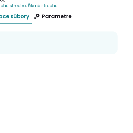
-GL
ochá strecha
,
Šikmá strecha
iace súbory
Parametre