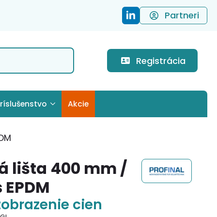
Partneri
Registrácia
ríslušenstvo
Akcie
PDM
á lišta 400 mm /
s EPDM
zobrazenie cien