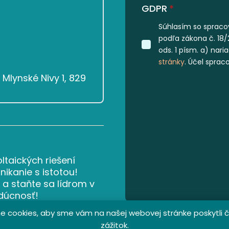
GDPR
*
Súhlasím so spraco
podľa zákona č. 18/
ods. 1 písm. a) nar
stránky
. Účel sprac
Mlynské Nivy 1, 829
ltaických riešení
ikanie s istotou!
 a staňte sa lídrom v
udúcnosť!
 cookies, aby sme vám na našej webovej stránke poskytli č
zážitok.