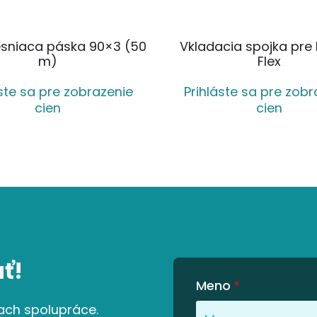
sniaca páska 90×3 (50
Vkladacia spojka pre l
m)
Flex
áste sa pre zobrazenie
Prihláste sa pre zobr
cien
cien
ť!
Meno
*
ach spolupráce.