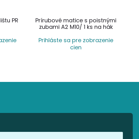
ištu PR
Prírubové matice s poistnými
zubami A2 M10/ 1 ks na hák
azenie
Prihláste sa pre zobrazenie
cien