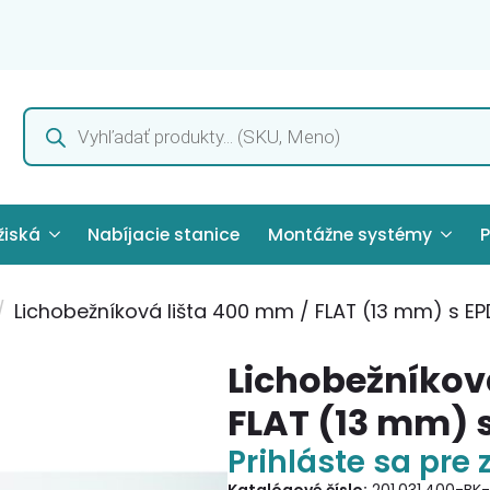
Products
search
žiská
Nabíjacie stanice
Montážne systémy
P
Lichobežníková lišta 400 mm / FLAT (13 mm) s E
Lichobežníkov
FLAT (13 mm) 
Prihláste sa pre 