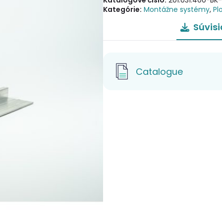
Katalógové číslo:
201.031.400-BK
Kategórie:
Montážne systémy
,
Pl
Súvis
Catalogue