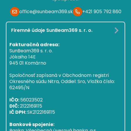
office@sunbeam369.sk
+421 905 792 860
Firemné údaje SunBeam369 s. r. o.
Fakturačná adresa:
SunBeam369 s. r. o.
Jókaiho 14E
945 01 Komárno
Spoločnosť zapísaná v Obchodnom registri
Okresného súdu Nitra, Oddiel: Sro, Vložka číslo:
62495/N
IČO:
56023502
DIČ:
2122169115
IČ DPH:
SK2122169115
Bankové spojenie:
Banka: Všeobecná úverová banka, a.s.