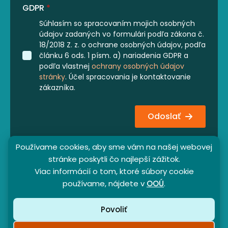
GDPR
*
Súhlasím so spracovaním mojich osobných
údajov zadaných vo formulári podľa zákona č.
18/2018 Z. z. o ochrane osobných údajov, podľa
článku 6 ods. 1 písm. a) nariadenia GDPR a
podľa vlastnej
ochrany osobných údajov
stránky
. Účel spracovania je kontaktovanie
zákazníka.
Odoslať
Používame cookies, aby sme vám na našej webovej
stránke poskytli čo najlepší zážitok.
Viac informácií o tom, ktoré súbory cookie
používame, nájdete v
OOÚ
.
Partnerský program
Obchodné podmienky
Povoliť
Ochrana osobných údajov
©2024-2026 - SunBeam369 s. r. o. - Všetky práva