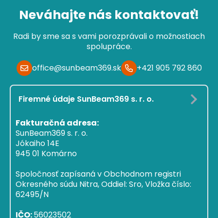
Neváhajte nás kontaktovať!
Radi by sme sa s vami porozprávali o možnostiach
spolupráce.
office@sunbeam369.sk
+421 905 792 860
Firemné údaje SunBeam369 s. r. o.
Fakturačná adresa:
SunBeam369 s. r. o.
Jókaiho 14E
945 01 Komárno
Spoločnosť zapísaná v Obchodnom registri
Okresného súdu Nitra, Oddiel: Sro, Vložka číslo:
62495/N
IČO:
56023502