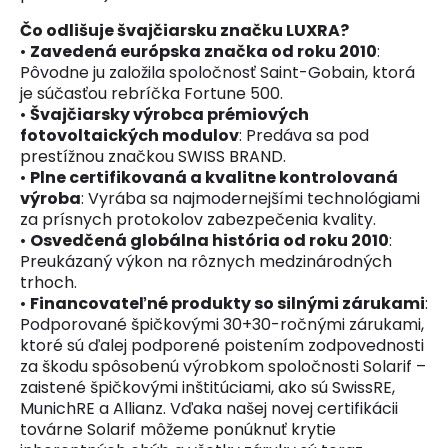
Čo odlišuje švajčiarsku značku LUXRA?
•
Zavedená európska značka od roku 2010
:
Pôvodne ju založila spoločnosť Saint-Gobain, ktorá
je súčasťou rebríčka Fortune 500.
•
Švajčiarsky výrobca prémiových
fotovoltaických modulov
: Predáva sa pod
prestížnou značkou SWISS BRAND.
•
Plne certifikovaná a kvalitne kontrolovaná
výroba
: Vyrába sa najmodernejšími technológiami
za prísnych protokolov zabezpečenia kvality.
•
Osvedčená globálna história od roku 2010
:
Preukázaný výkon na rôznych medzinárodných
trhoch.
•
Financovateľné produkty so silnými zárukami
:
Podporované špičkovými 30+30-ročnými zárukami,
ktoré sú ďalej podporené poistením zodpovednosti
za škodu spôsobenú výrobkom spoločnosti Solarif –
zaistené špičkovými inštitúciami, ako sú SwissRE,
MunichRE a Allianz. Vďaka našej novej certifikácii
továrne Solarif môžeme ponúknuť krytie