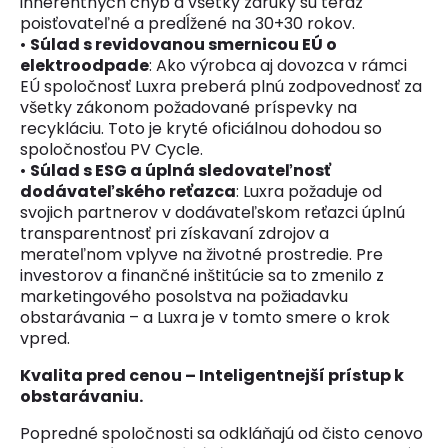
inherentných chýb a všetky záruky sú teraz
poisťovateľné a predĺžené na 30+30 rokov.
•
Súlad s revidovanou smernicou EÚ o
elektroodpade
: Ako výrobca aj dovozca v rámci
EÚ spoločnosť Luxra preberá plnú zodpovednosť za
všetky zákonom požadované príspevky na
recykláciu. Toto je kryté oficiálnou dohodou so
spoločnosťou PV Cycle.
•
Súlad s ESG a úplná sledovateľnosť
dodávateľského reťazca
: Luxra požaduje od
svojich partnerov v dodávateľskom reťazci úplnú
transparentnosť pri získavaní zdrojov a
merateľnom vplyve na životné prostredie. Pre
investorov a finančné inštitúcie sa to zmenilo z
marketingového posolstva na požiadavku
obstarávania – a Luxra je v tomto smere o krok
vpred.
Kvalita pred cenou – Inteligentnejší prístup k
obstarávaniu.
Popredné spoločnosti sa odkláňajú od čisto cenovo