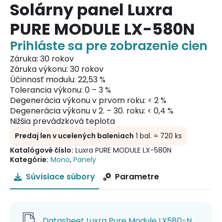
Solárny panel Luxra
PURE MODULE LX-580N
Prihláste sa pre zobrazenie cien
Záruka: 30 rokov
Záruka výkonu: 30 rokov
Účinnosť modulu: 22,53 %
Tolerancia výkonu: 0 – 3 %
Degenerácia výkonu v prvom roku: < 2 %
Degenerácia výkonu v 2. – 30. roku: < 0,4 %
Nižšia prevádzková teplota
Predaj len v ucelených baleniach
1 bal. = 720 ks
Katalógové číslo:
Luxra PURE MODULE LX-580N
Kategórie:
Mono
,
Panely
Súvisiace súbory
Parametre
Datasheet Luxra Pure Module LX580-N