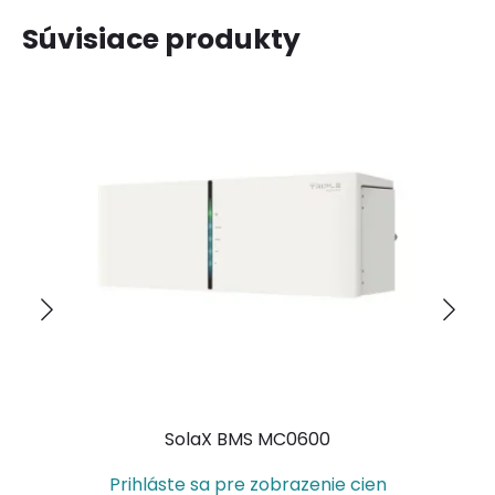
Súvisiace produkty
SolaX BMS MC0600
Fot
Prihláste sa pre zobrazenie cien