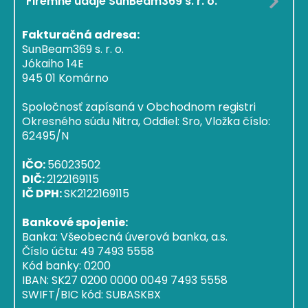
Firemné údaje SunBeam369 s. r. o.
Fakturačná adresa:
SunBeam369 s. r. o.
Jókaiho 14E
945 01 Komárno
Spoločnosť zapísaná v Obchodnom registri
Okresného súdu Nitra, Oddiel: Sro, Vložka číslo:
62495/N
IČO:
56023502
DIČ:
2122169115
IČ DPH:
SK2122169115
Bankové spojenie:
Banka: Všeobecná úverová banka, a.s.
Číslo účtu: 49 7493 5558
Kód banky: 0200
IBAN: SK27 0200 0000 0049 7493 5558
SWIFT/BIC kód: SUBASKBX