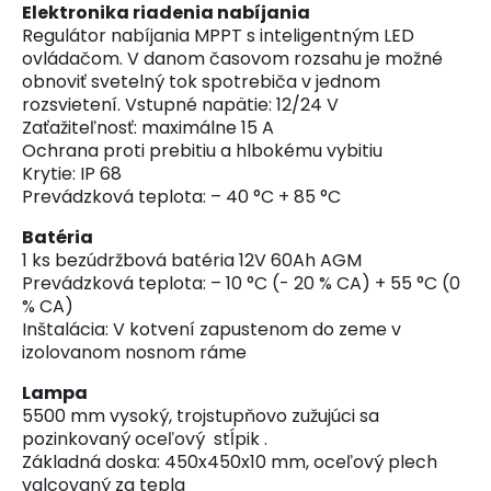
Elektronika riadenia nabíjania
Regulátor nabíjania MPPT s inteligentným LED
ovládačom. V danom časovom rozsahu je možné
obnoviť svetelný tok spotrebiča v jednom
rozsvietení. Vstupné napätie: 12/24 V
Zaťažiteľnosť: maximálne 15 A
Ochrana proti prebitiu a hlbokému vybitiu
Krytie: IP 68
Prevádzková teplota: – 40 °C + 85 °C
Batéria
1 ks bezúdržbová batéria 12V 60Ah AGM
Prevádzková teplota: – 10 °C (- 20 % CA) + 55 °C (0
% CA)
Inštalácia: V kotvení zapustenom do zeme v
izolovanom nosnom ráme
Lampa
5500 mm vysoký, trojstupňovo zužujúci sa
pozinkovaný oceľový stĺpik .
Základná doska: 450x450x10 mm, oceľový plech
valcovaný za tepla