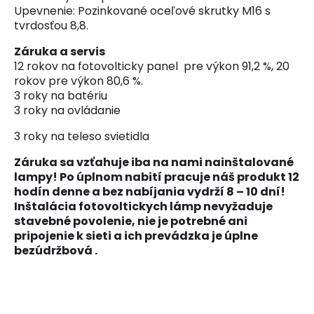
Upevnenie: Pozinkované oceľové skrutky M16 s
tvrdosťou 8,8.
Záruka a servis
12 rokov na fotovolticky panel pre výkon 91,2 %, 20
rokov pre výkon 80,6 %.
3 roky na batériu
3 roky na ovládanie
3 roky na teleso svietidla
Záruka sa vzťahuje iba na nami nainštalované
lampy! Po úplnom nabití pracuje náš produkt 12
hodín denne a bez nabíjania vydrží 8 – 10 dní!
Inštalácia fotovoltickych lámp nevyžaduje
stavebné povolenie, nie je potrebné ani
pripojenie k sieti a ich prevádzka je úplne
bezúdržbová .