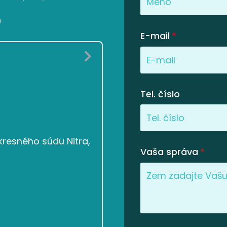
0
E-mail
*
Tel. číslo
resného súdu Nitra,
Vaša správa
*