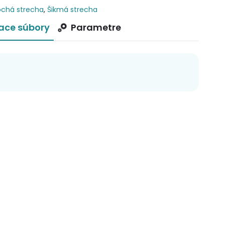
ochá strecha
,
Šikmá strecha
iace súbory
Parametre