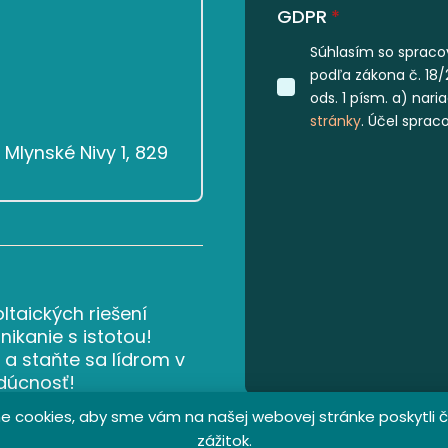
GDPR
*
Súhlasím so spraco
podľa zákona č. 18/
ods. 1 písm. a) nar
stránky
. Účel sprac
Mlynské Nivy 1, 829
ltaických riešení
ikanie s istotou!
 a staňte sa lídrom v
udúcnosť!
 cookies, aby sme vám na našej webovej stránke poskytli č
zážitok.