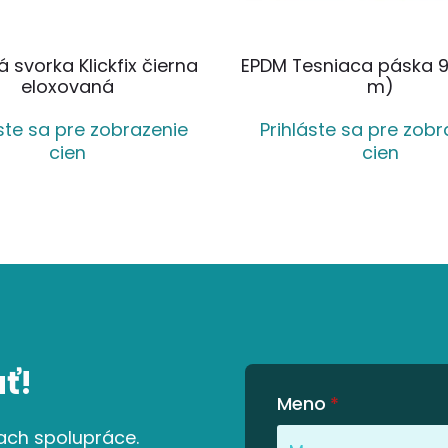
 svorka Klickfix čierna
EPDM Tesniaca páska 
eloxovaná
m)
áste sa pre zobrazenie
Prihláste sa pre zobr
cien
cien
ť!
Meno
*
ach spolupráce.