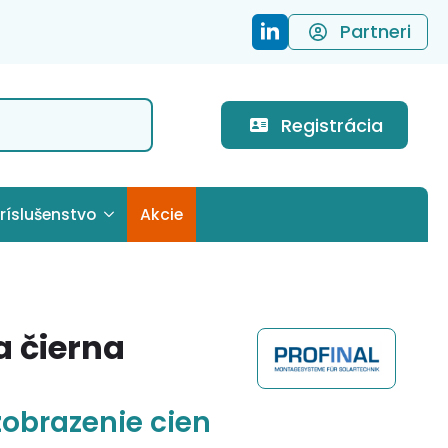
Partneri
Registrácia
ríslušenstvo
Akcie
a čierna
zobrazenie cien