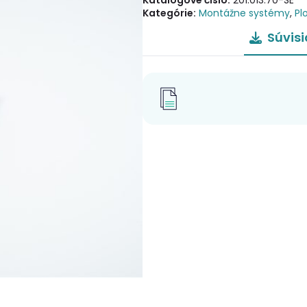
Katalógové číslo:
201.013.70-SE
Kategórie:
Montážne systémy
,
Pl
Súvis