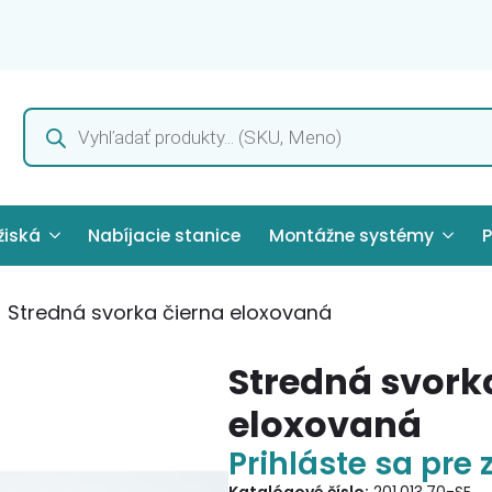
Products
search
žiská
Nabíjacie stanice
Montážne systémy
P
Stredná svorka čierna eloxovaná
Stredná svork
eloxovaná
Prihláste sa pre 