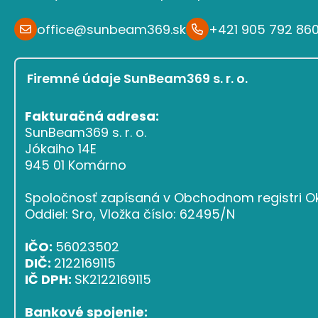
office@sunbeam369.sk
+421 905 792 86
Firemné údaje SunBeam369 s. r. o.
Fakturačná adresa:
SunBeam369 s. r. o.
Jókaiho 14E
945 01 Komárno
Spoločnosť zapísaná v Obchodnom registri Ok
Oddiel: Sro, Vložka číslo: 62495/N
IČO:
56023502
DIČ:
2122169115
IČ DPH:
SK2122169115
Bankové spojenie: