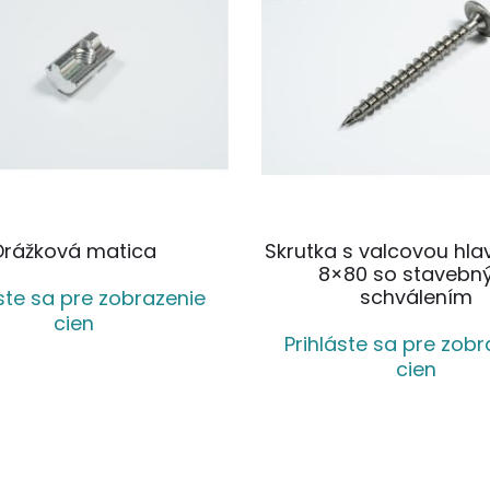
Drážková matica
Skrutka s valcovou hla
8×80 so staveb
schválením
áste sa pre zobrazenie
cien
Prihláste sa pre zobr
cien