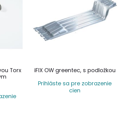
vou Torx
iFIX OW greentec, s podložkou
ným
Prihláste sa pre zobrazenie
cien
azenie