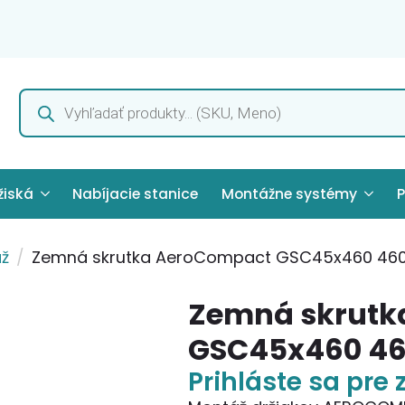
Products
search
žiská
Nabíjacie stanice
Montážne systémy
P
ž
Zemná skrutka AeroCompact GSC45x460 4
Zemná skrutk
GSC45x460 4
Prihláste sa pre 