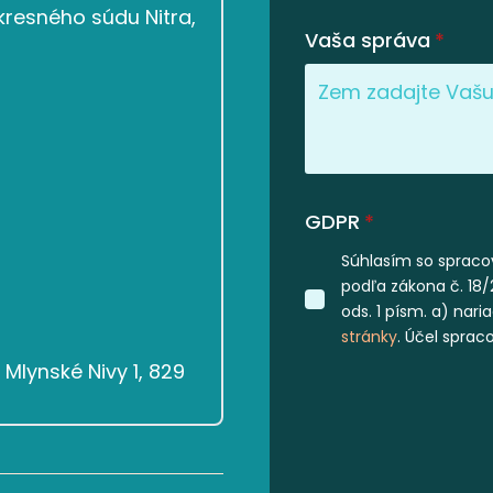
resného súdu Nitra,
Vaša správa
*
GDPR
*
Súhlasím so spraco
podľa zákona č. 18/
ods. 1 písm. a) nar
stránky
. Účel sprac
Mlynské Nivy 1, 829