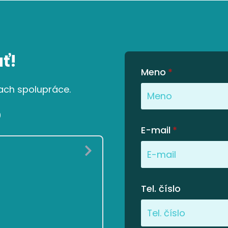
ť!
Meno
*
ach spolupráce.
0
E-mail
*
Tel. číslo