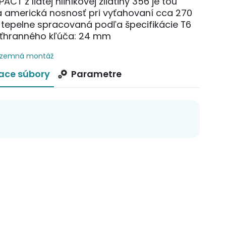
 z liatej hliníkovej zliatiny 356 je tou
 americká nosnosť pri vyťahovaní cca 270
 tepelne spracovaná podľa špecifikácie T6
sťhranného kľúča: 24 mm
zemná montáž
iace súbory
Parametre