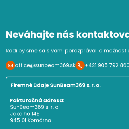
Neváhajte nás kontaktova
Radi by sme sa s vami porozprávali o možnosti
office@sunbeam369.sk
+421 905 792 86
Firemné údaje SunBeam369 s. r. o.
Fakturačná adresa:
SunBeam369 s. r. o.
Jókaiho 14E
945 01 Komárno