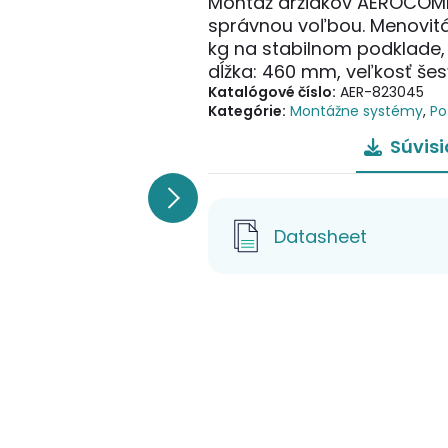
Montáž držiakov AEROCOMPACT
správnou voľbou. Menovitá
kg na stabilnom podklade,
dĺžka: 460 mm, veľkosť še
Katalógové číslo:
AER-823045
Kategórie:
Montážne systémy
,
Po
Súvis
Datasheet