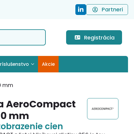
Partneri
Registrácia
ríslušenstvo
Akcie
60 mm
a AeroCompact
60 mm
zobrazenie cien