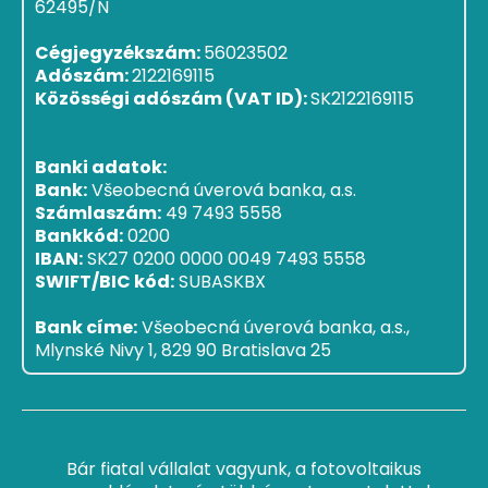
62495/N
Cégjegyzékszám:
56023502
Adószám:
2122169115
Közösségi adószám (VAT ID):
SK2122169115
Banki adatok:
Bank:
Všeobecná úverová banka, a.s.
Számlaszám:
49 7493 5558
Bankkód:
0200
IBAN:
SK27 0200 0000 0049 7493 5558
SWIFT/BIC kód:
SUBASKBX
Bank címe:
Všeobecná úverová banka, a.s.,
Mlynské Nivy 1, 829 90 Bratislava 25
Bár fiatal vállalat vagyunk, a fotovoltaikus