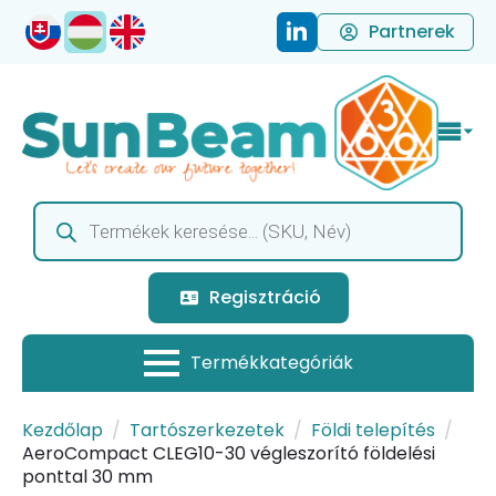
Partnerek
Products
search
Regisztráció
Kezdőlap
Tartószerkezetek
Földi telepítés
AeroCompact CLEG10-30 végleszorító földelési
ponttal 30 mm