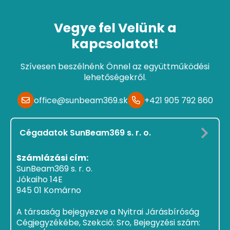
Vegye fel Velünk a
kapcsolatot!
Szívesen beszélnénk Önnel az együttműködési
lehetőségekről.
office@sunbeam369.sk
+421 905 792 860
Cégadatok SunBeam369 s. r. o.
Számlázási cím:
SunBeam369 s. r. o.
Jókaiho 14E
945 01 Komárno
A társaság bejegyezve a Nyitrai Járásbíróság
Cégjegyzékébe, Szekció: Sro, Bejegyzési szám: