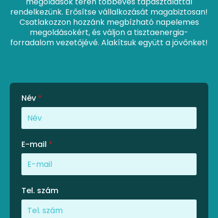
megoldások terén többéves tapasztalattal
rendelkezünk. Erősítse vállalkozását magabiztosan!
Csatlakozzon hozzánk megbízható napelemes
megoldásokért, és váljon a tisztaenergia-
forradalom vezetőjévé. Alakítsuk együtt a jövőnket!
Név
*
E-mail
*
Tel. szám