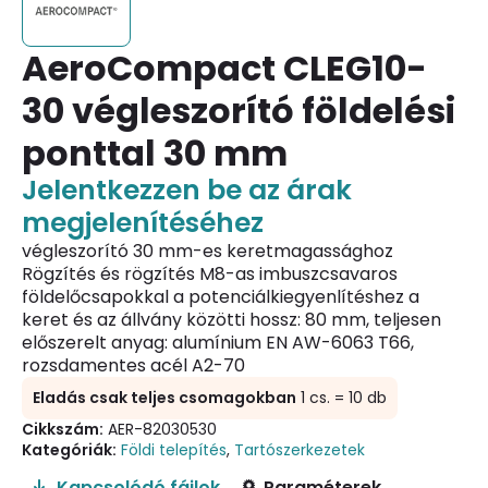
AeroCompact CLEG10-
30 végleszorító földelési
ponttal 30 mm
Jelentkezzen be az árak
megjelenítéséhez
végleszorító 30 mm-es keretmagassághoz
Rögzítés és rögzítés M8-as imbuszcsavaros
földelőcsapokkal a potenciálkiegyenlítéshez a
keret és az állvány közötti hossz: 80 mm, teljesen
előszerelt anyag: alumínium EN AW-6063 T66,
rozsdamentes acél A2-70
Eladás csak teljes csomagokban
1 cs. = 10 db
Cikkszám:
AER-82030530
Kategóriák:
Földi telepítés
,
Tartószerkezetek
Kapcsolódó fájlok
Paraméterek