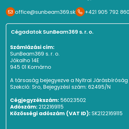
office@sunbeam369.sk
+421 905 792 86
Cégadatok SunBeam369 s. r. o.
Számlázási cím:
SunBeam369 s. r. o.
Jókaiho 14E
945 01 Komárno
A társaság bejegyezve a Nyitrai Járásbírósá
Szekció: Sro, Bejegyzési szám: 62495/N
Cégjegyzékszám:
56023502
Adószám:
2122169115
Közösségi adószám (VAT ID):
SK2122169115