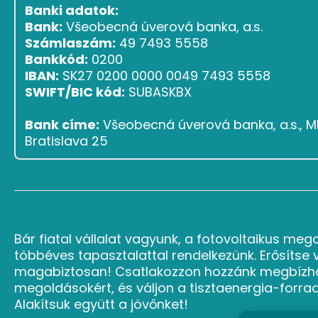
Banki adatok:
Bank:
Všeobecná úverová banka, a.s.
Számlaszám:
49 7493 5558
Bankkód:
0200
IBAN:
SK27 0200 0000 0049 7493 5558
SWIFT/BIC kód:
SUBASKBX
Bank címe:
Všeobecná úverová banka, a.s., Ml
Bratislava 25
Bár fiatal vállalat vagyunk, a fotovoltaikus meg
többéves tapasztalattal rendelkezünk. Erősítse 
magabiztosan! Csatlakozzon hozzánk megbízh
megoldásokért, és váljon a tisztaenergia-forra
Alakítsuk együtt a jövőnket!