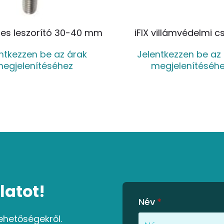
ztes leszorító 30-40 mm
iFIX villámvédelmi c
ntkezzen be az árak
Jelentkezzen be az
egjelenítéséhez
megjelenítéséh
latot!
Név
*
ehetőségekről.