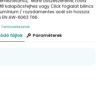
lemeztetőhöz, előre összeszerelve, rövid
M8 kalapácsfejhez vagy Click foglalat bilincs
umínium / rozsdamentes acél sín hossza:
m EN AW-6063 T66
,
Tartószerkezetek
ódó fájlok
Paraméterek