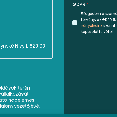
GDPR
*
Elfogadom a személ
törvény, az GDPR 6.
irányelveink
szerint
kapcsolatfelvétel.
ynské Nivy 1, 829 90
oldások terén
vállalkozását
ató napelemes
dalom vezetőjévé.