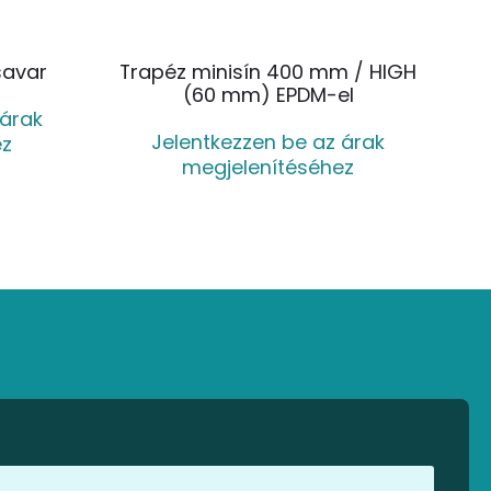
savar
Trapéz minisín 400 mm / HIGH
(60 mm) EPDM-el
 árak
Jelentkezzen be az árak
ez
megjelenítéséhez