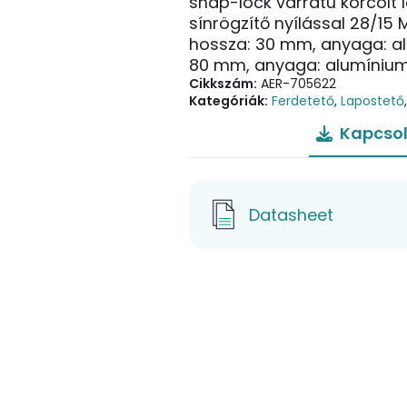
snap-lock varratú korcolt 
sínrögzítő nyílással 28/15 
hossza: 30 mm, anyaga: al
80 mm, anyaga: alumíniu
Cikkszám:
AER-705622
Kategóriák:
Ferdetető
,
Lapostető
Kapcsol
Datasheet