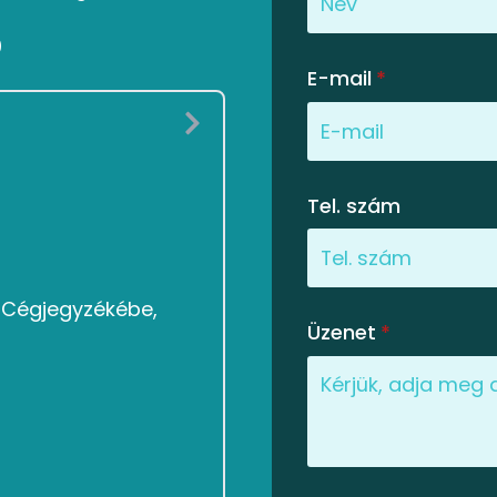
0
E-mail
*
Tel. szám
g Cégjegyzékébe,
Üzenet
*