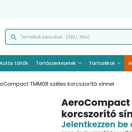
Products
search
Autós töltők
Tartószerkezetek
Tartozékok
A
oCompact TMM08 széles korcszorító sínnel
AeroCompact 
korcszorító sí
Jelentkezzen be 