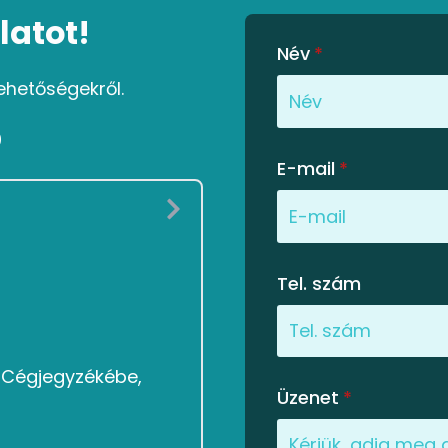
latot!
Név
*
ehetőségekről.
0
E-mail
*
Tel. szám
g Cégjegyzékébe,
Üzenet
*