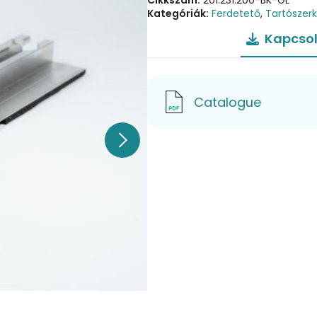
Cikkszám:
201.231.200-BK-GL
Kategóriák:
Ferdetető
,
Tartószer
Kapcsol
Catalogue