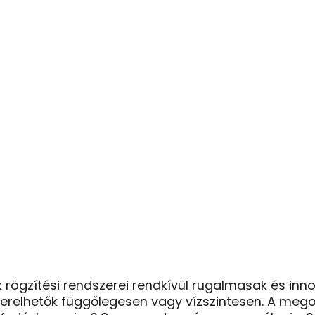
k rögzítési rendszerei rendkívül rugalmasak és inn
lszerelhetők függőlegesen vagy vízszintesen. A meg