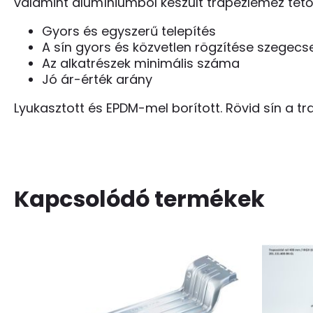
valamint alumíniumból készült trapézlemez te
Gyors és egyszerű telepítés
A sín gyors és közvetlen rögzítése szegec
Az alkatrészek minimális száma
Jó ár-érték arány
Lyukasztott és EPDM-mel borított. Rövid sín a 
Kapcsolódó termékek