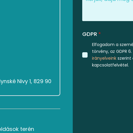
GDPR
*
Elfogadom a személ
törvény, az GDPR 6.
irányelveink
szerint
kapcsolatfelvétel.
ynské Nivy 1, 829 90
oldások terén