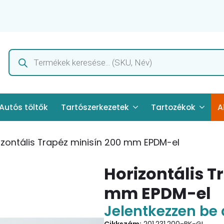
Products
search
Autós töltők
Tartószerkezetek
Tartozékok
A
izontális Trapéz minisín 200 mm EPDM-el
Horizontális T
mm EPDM-el
Jelentkezzen be 