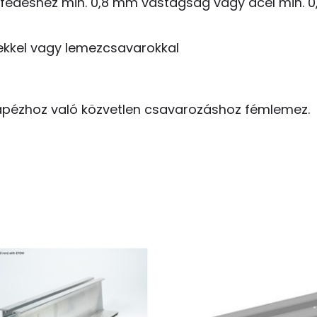
tőfedéshez min. 0,8 mm vastagság vagy acél min. 
sekkel vagy lemezcsavarokkal
trapézhoz való közvetlen csavarozáshoz fémlemez.