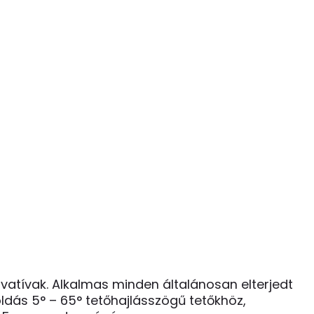
ovatívak. Alkalmas minden általánosan elterjedt
oldás 5° – 65° tetőhajlásszögű tetőkhöz,