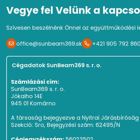
Vegye fel Velünk a kapcso
Szívesen beszélnénk Önnel az együttműködési l
office@sunbeam369.sk
+421 905 792 86
Cégadatok SunBeam369 s. r. o.
Számlázási cím:
SunBeam369 s. r. o.
Jókaiho 14E
945 01 Komárno
A társaság bejegyezve a Nyitrai Járásbírósá
Szekció: Sro, Bejegyzési szám: 62495/N
Cégjegyzékszám:
56023502