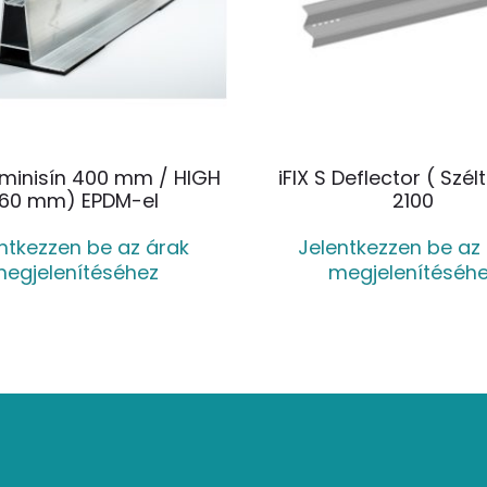
minisín 400 mm / HIGH
iFIX S Deflector ( Szél
(60 mm) EPDM-el
2100
ntkezzen be az árak
Jelentkezzen be az
egjelenítéséhez
megjelenítéséh