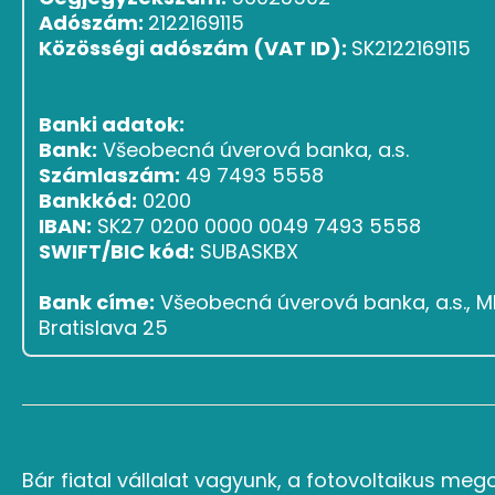
Adószám:
2122169115
Közösségi adószám (VAT ID):
SK2122169115
Banki adatok:
Bank:
Všeobecná úverová banka, a.s.
Számlaszám:
49 7493 5558
Bankkód:
0200
IBAN:
SK27 0200 0000 0049 7493 5558
SWIFT/BIC kód:
SUBASKBX
Bank címe:
Všeobecná úverová banka, a.s., Ml
Bratislava 25
Bár fiatal vállalat vagyunk, a fotovoltaikus meg