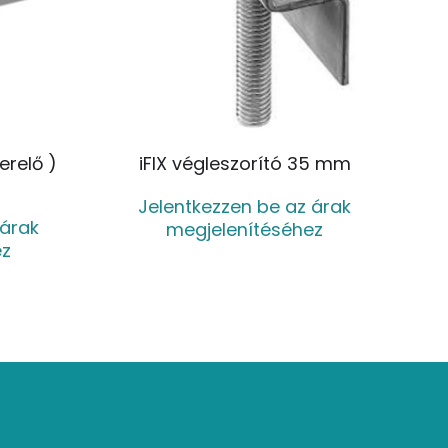
terelő )
iFIX végleszorító 35 mm
Jelentkezzen be az árak
 árak
megjelenítéséhez
ez