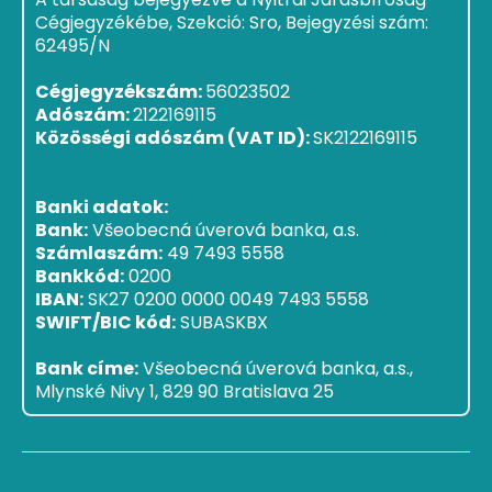
Cégjegyzékébe, Szekció: Sro, Bejegyzési szám:
62495/N
Cégjegyzékszám:
56023502
Adószám:
2122169115
Közösségi adószám (VAT ID):
SK2122169115
Banki adatok:
Bank:
Všeobecná úverová banka, a.s.
Számlaszám:
49 7493 5558
Bankkód:
0200
IBAN:
SK27 0200 0000 0049 7493 5558
SWIFT/BIC kód:
SUBASKBX
Bank címe:
Všeobecná úverová banka, a.s.,
Mlynské Nivy 1, 829 90 Bratislava 25