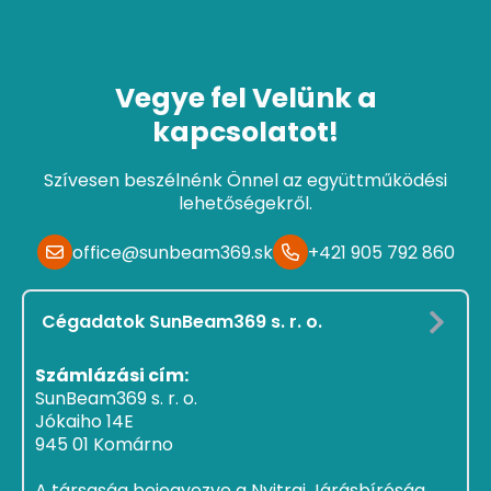
Vegye fel Velünk a
kapcsolatot!
Szívesen beszélnénk Önnel az együttműködési
lehetőségekről.
office@sunbeam369.sk
+421 905 792 860
Cégadatok SunBeam369 s. r. o.
Számlázási cím:
SunBeam369 s. r. o.
Jókaiho 14E
945 01 Komárno
A társaság bejegyezve a Nyitrai Járásbíróság