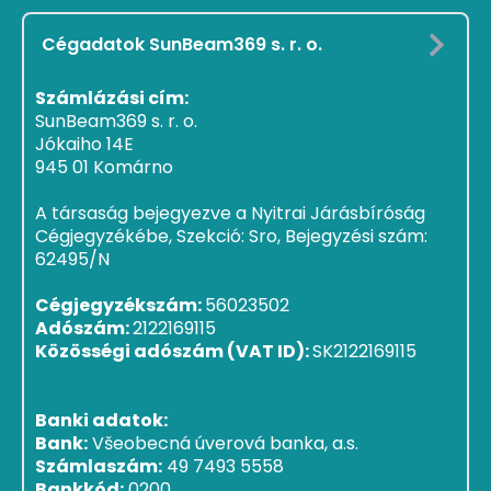
Cégadatok SunBeam369 s. r. o.
Számlázási cím:
SunBeam369 s. r. o.
Jókaiho 14E
945 01 Komárno
A társaság bejegyezve a Nyitrai Járásbíróság
Cégjegyzékébe, Szekció: Sro, Bejegyzési szám:
62495/N
Cégjegyzékszám:
56023502
Adószám:
2122169115
Közösségi adószám (VAT ID):
SK2122169115
Banki adatok:
Bank:
Všeobecná úverová banka, a.s.
Számlaszám:
49 7493 5558
Bankkód:
0200