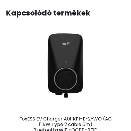
Kapcsolódó termékek
FoxESS EV Charger A011KP1-E-2-WO (AC
11 kW Type 2 cable 6m)
Bluetooth+WIFI+OCPP+RFID