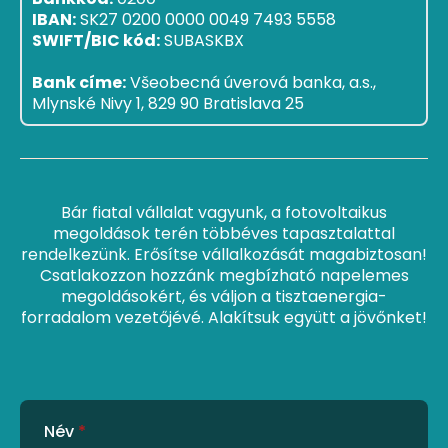
IBAN:
SK27 0200 0000 0049 7493 5558
SWIFT/BIC kód:
SUBASKBX
Bank címe:
Všeobecná úverová banka, a.s.,
Mlynské Nivy 1, 829 90 Bratislava 25
Bár fiatal vállalat vagyunk, a fotovoltaikus
megoldások terén többéves tapasztalattal
rendelkezünk. Erősítse vállalkozását magabiztosan!
Csatlakozzon hozzánk megbízható napelemes
megoldásokért, és váljon a tisztaenergia-
forradalom vezetőjévé. Alakítsuk együtt a jövőnket!
Név
*