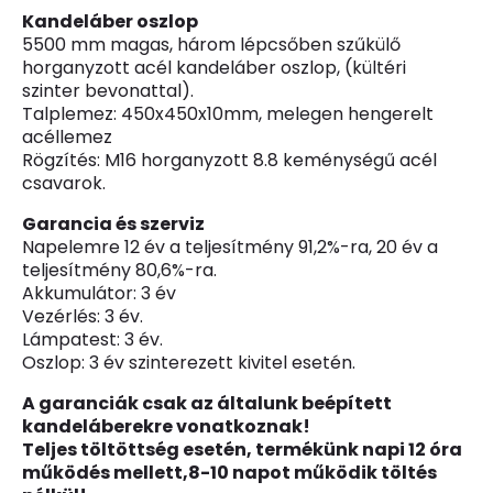
Kandeláber oszlop
5500 mm magas, három lépcsőben szűkülő
horganyzott acél kandeláber oszlop, (kültéri
szinter bevonattal).
Talplemez: 450x450x10mm, melegen hengerelt
acéllemez
Rögzítés: M16 horganyzott 8.8 keménységű acél
csavarok.
Garancia és szerviz
Napelemre 12 év a teljesítmény 91,2%-ra, 20 év a
teljesítmény 80,6%-ra.
Akkumulátor: 3 év
Vezérlés: 3 év.
Lámpatest: 3 év.
Oszlop: 3 év szinterezett kivitel esetén.
A garanciák csak az általunk beépített
kandeláberekre vonatkoznak!
Teljes töltöttség esetén, termékünk napi 12 óra
működés mellett,8-10 napot működik töltés