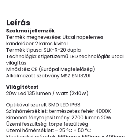
Leírás
Szakmai jellemzők
Termék megnevezése: Utcai napelemes
kandeláber 2 karos kivitel
Termék típusa: SLK-R-20 dupla
Technológia: szigetüzemű LED technológiás utcai
világítás
Minősítés: CE (Európai Megfelelőség)
Alkalmazott szabvány:MSZ EN 13201
Világítótest
20W Led 135 lumen / Watt (2x10W)
Optikával szerelt SMD LED IP68
Színhőmérséklet: természetes fehér 4000K
Kimeneti fényteljesítmény: 2700 lumen 20W
Üzemi feszültség: törpe feszültség
Üzemi hőmérséklet: – 25 °C + 50 °C
Mechanikai méretek: 560mm x 560mm x 400mm