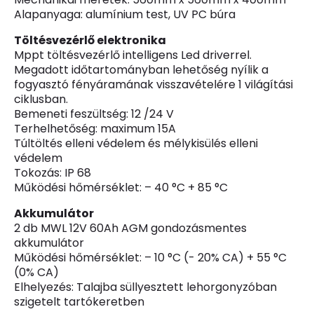
Alapanyaga: alumínium test, UV PC búra
Töltésvezérlő elektronika
Mppt töltésvezérlő intelligens Led driverrel.
Megadott időtartományban lehetőség nyílik a
fogyasztó fényáramának visszavételére 1 világítási
ciklusban.
Bemeneti feszültség: 12 /24 V
Terhelhetőség: maximum 15A
Túltöltés elleni védelem és mélykisülés elleni
védelem
Tokozás: IP 68
Működési hőmérséklet: – 40 °C + 85 °C
Akkumulátor
2 db MWL 12V 60Ah AGM gondozásmentes
akkumulátor
Működési hőmérséklet: – 10 °C (- 20% CA) + 55 °C
(0% CA)
Elhelyezés: Talajba süllyesztett lehorgonyzóban
szigetelt tartókeretben