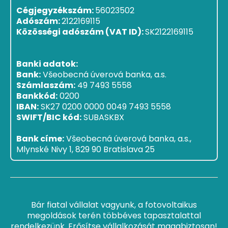
Cégjegyzékszám:
56023502
Adószám:
2122169115
Közösségi adószám (VAT ID):
SK2122169115
Banki adatok:
Bank:
Všeobecná úverová banka, a.s.
Számlaszám:
49 7493 5558
Bankkód:
0200
IBAN:
SK27 0200 0000 0049 7493 5558
SWIFT/BIC kód:
SUBASKBX
Bank címe:
Všeobecná úverová banka, a.s.,
Mlynské Nivy 1, 829 90 Bratislava 25
Bár fiatal vállalat vagyunk, a fotovoltaikus
megoldások terén többéves tapasztalattal
rendelkezünk. Erősítse vállalkozását magabiztosan!