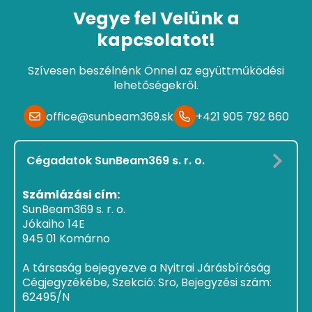
Vegye fel Velünk a
kapcsolatot!
Szívesen beszélnénk Önnel az együttműködési
lehetőségekről.
office@sunbeam369.sk
+421 905 792 860
Cégadatok SunBeam369 s. r. o.
Számlázási cím:
SunBeam369 s. r. o.
Jókaiho 14E
945 01 Komárno
A társaság bejegyezve a Nyitrai Járásbíróság
Cégjegyzékébe, Szekció: Sro, Bejegyzési szám:
62495/N