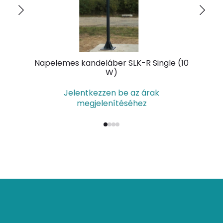
Napelemes kandeláber SLK-R Single (10
Nap
W)
Jelentkezzen be az árak
megjelenítéséhez