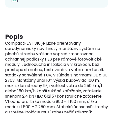
Popis
CompactFLAT S10 je južne orientovaný
aerodynamicky navrhnutý montážny systém na
plochú strechu vrátane vopred zmontovanej
ochrannej podložky PES pre rámové fotovoltické
moduly. Jednoduchá inštalácia v 3 krokoch, bez
prestupu strechou, testované vo veternom tuneli,
staticky schválené TUV, v súlade s normami CE a UL
2703. Montážny uhol 10°, výška budovy do 100 m,
max. sklon strechy 5°, rýchlosť vetra do 250 km/h
alebo 150 km/h konštrukčné zaťaženie, zaťaženie
snehom 2,4 kN (IEC 61215) konštrukčné zaťaženie.
Vhodné pre šírku modulu 950 – 1 150 mm, dĺžku
modulu 1 500 – 2 250 mm. Statickú únosnosť strechy
a strešnej izolácie musí zabezpečiť zákazník,