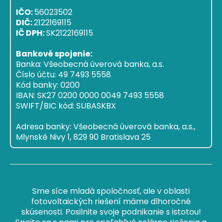
IČO:
56023502
DIČ:
2122169115
IČ DPH:
SK2122169115
Bankové spojenie:
Banka: Všeobecná úverová banka, a.s.
Číslo účtu: 49 7493 5558
Kód banky: 0200
IBAN: SK27 0200 0000 0049 7493 5558
SWIFT/BIC kód: SUBASKBX
Adresa banky: Všeobecná úverová banka, a.s.,
Mlynské Nivy 1, 829 90 Bratislava 25
Sme síce mladá spoločnosť, ale v oblasti
fotovoltaických riešení máme dlhoročné
skúsenosti. Posilnite svoje podnikanie s istotou!