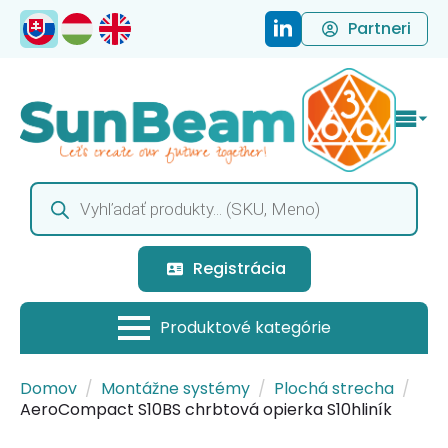
Partneri
Products
search
Registrácia
Domov
Montážne systémy
Plochá strecha
AeroCompact S10BS chrbtová opierka S10hliník