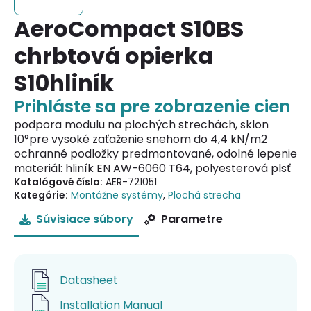
AeroCompact S10BS
chrbtová opierka
S10hliník
Prihláste sa pre zobrazenie cien
podpora modulu na plochých strechách, sklon
10°pre vysoké zaťaženie snehom do 4,4 kN/m2
ochranné podložky predmontované, odolné lepenie
materiál: hliník EN AW-6060 T64, polyesterová plsť
Katalógové číslo:
AER-721051
Kategórie:
Montážne systémy
,
Plochá strecha
Súvisiace súbory
Parametre
Datasheet
Installation Manual