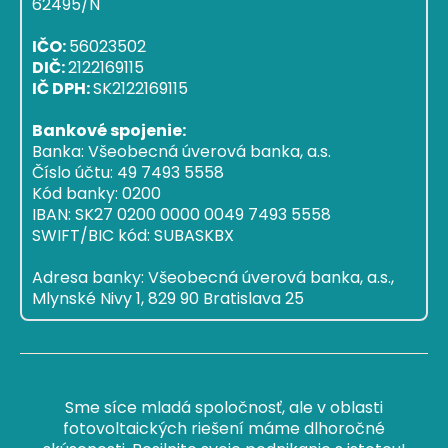
62495/N
IČO:
56023502
DIČ:
2122169115
IČ DPH:
SK2122169115
Bankové spojenie:
Banka: Všeobecná úverová banka, a.s.
Číslo účtu: 49 7493 5558
Kód banky: 0200
IBAN: SK27 0200 0000 0049 7493 5558
SWIFT/BIC kód: SUBASKBX
Adresa banky: Všeobecná úverová banka, a.s.,
Mlynské Nivy 1, 829 90 Bratislava 25
Sme síce mladá spoločnosť, ale v oblasti
fotovoltaických riešení máme dlhoročné