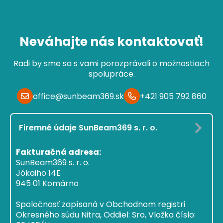
Neváhajte nás kontaktovať!
Radi by sme sa s vami porozprávali o možnostiach
spolupráce.
office@sunbeam369.sk
+421 905 792 860
Firemné údaje SunBeam369 s. r. o.
Fakturačná adresa:
SunBeam369 s. r. o.
Jókaiho 14E
945 01 Komárno
Spoločnosť zapísaná v Obchodnom registri
Okresného súdu Nitra, Oddiel: Sro, Vložka číslo: