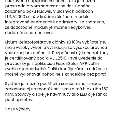
núdzového napájania na jednej fáze je možná
prostredníctvom samostatne dostupného
záložného boxu Huawei. V úložných balíkoch
LUNA2000 sú už v každom úložnom module
integrované energetické optimizéry. To znamená,
že dodatočné moduly je možné kedykoľvek
dodatočne namontovať.
Lítium-železofosfátové články sú 100% vybíjateľné,
majú vysoký výkon a vyznačujú sa vysokou úrovňou
vnútornej bezpečnosti. Bezpečnostný koncept Luny
je certifikovaný podľa VDE2510. Prvé uvedenie do
prevádzky je s aplikáciou FusionSolar APP veľmi
rýchle a jednoduché. Ďalšiu konfiguráciu a údržbu je
možné vykonávať pohodlne z kancelárie cez portál.
Systém je možné použiť ako samostatne stojace
zariadenie aj na montáž na stenu a má hĺbku iba 150
mm. Stavový displej je navrhnutý ako LED a je ľahko
pochopiteľný.
Vaše výhody