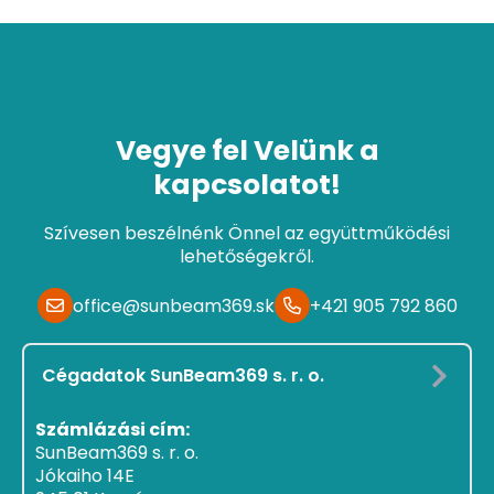
Vegye fel Velünk a
kapcsolatot!
Szívesen beszélnénk Önnel az együttműködési
lehetőségekről.
office@sunbeam369.sk
+421 905 792 860
Cégadatok SunBeam369 s. r. o.
Számlázási cím:
SunBeam369 s. r. o.
Jókaiho 14E