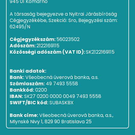
945 01 Komárno
A társaság bejegyezve a Nyitrai Járásbíróság
Cégjegyzékébe, Szekció: Sro, Bejegyzési szám:
62495/N
Cégjegyzékszám:
56023502
Adószám:
2122169115
Közösségi adószám (VAT ID):
SK2122169115
Banki adatok:
Bank:
Všeobecná úverová banka, a.s.
Számlaszám:
49 7493 5558
Bankkód:
0200
IBAN:
SK27 0200 0000 0049 7493 5558
SWIFT/BIC kód:
SUBASKBX
Bank címe:
Všeobecná úverová banka, a.s.,
Mlynské Nivy 1, 829 90 Bratislava 25