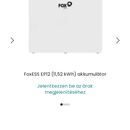
FoxESS EP12 (11,52 kWh) akkumulátor
F
Jelentkezzen be az árak
megjelenítéséhez