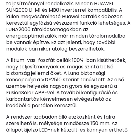
teljesítménnyel rendelkezik. Minden HUAWEI
SUN2000 L1, M1 és MB0 inverterrel kompatibilis. A
külön megvásárolható Huawei tartalék dobozon
keresztül egyfázisú vészüzemi funkció lehetséges. A
LUNA2000 tárolócsomagokban az
energiaoptimalizálók már minden tárolómodulba
be vannak építve. Ez azt jelenti, hogy további
modulok bármikor utólag beszerelhetők.
A lítium-vas-foszfát cellák 100%-ban kisüthetőek,
nagy teljesítményűek és magas szintű belső
biztonság jellemzi őket. A Luna biztonsági
koncepciója a VDE2510 szerint tanúsított. Az első
üzembe helyezés nagyon gyors és egyszerű a
FusionSolar APP-vel. A további konfiguráció és
karbantartás kényelmesen elvégezhető az
irodából a portálon keresztül.
A rendszer szabadon álló eszközként és falra
szerelhető is, mélysége mindössze 150 mm. Az
állapotkijelző LED-nek készült, és könnyen érthető.