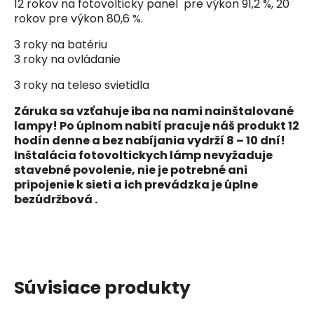
12 rokov na fotovolticky panel pre výkon 91,2 %, 20
rokov pre výkon 80,6 %.
3 roky na batériu
3 roky na ovládanie
3 roky na teleso svietidla
Záruka sa vzťahuje iba na nami nainštalované
lampy! Po úplnom nabití pracuje náš produkt 12
hodín denne a bez nabíjania vydrží 8 – 10 dní!
Inštalácia fotovoltickych lámp nevyžaduje
stavebné povolenie, nie je potrebné ani
pripojenie k sieti a ich prevádzka je úplne
bezúdržbová .
Súvisiace produkty