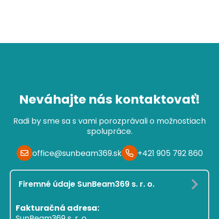
Neváhajte nás kontaktovať!
Radi by sme sa s vami porozprávali o možnostiach
spolupráce.
office@sunbeam369.sk
+421 905 792 860
Firemné údaje SunBeam369 s. r. o.
Fakturačná adresa:
SunBeam369 s. r. o.