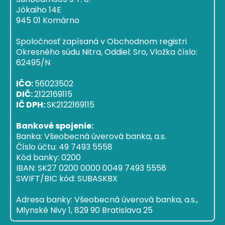
Jókaiho 14E
945 01 Komárno
Spoločnosť zapísaná v Obchodnom registri
Okresného súdu Nitra, Oddiel: Sro, Vložka číslo:
62495/N
IČO:
56023502
DIČ:
2122169115
IČ DPH:
SK2122169115
Bankové spojenie:
Banka: Všeobecná úverová banka, a.s.
Číslo účtu: 49 7493 5558
Kód banky: 0200
IBAN: SK27 0200 0000 0049 7493 5558
SWIFT/BIC kód: SUBASKBX
Adresa banky: Všeobecná úverová banka, a.s.,
Mlynské Nivy 1, 829 90 Bratislava 25