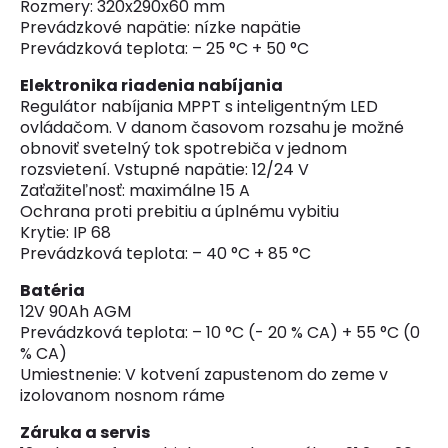
Rozmery: 320x290x60 mm
Prevádzkové napätie: nízke napätie
Prevádzková teplota: – 25 °C + 50 °C
Elektronika riadenia nabíjania
Regulátor nabíjania MPPT s inteligentným LED
ovládačom. V danom časovom rozsahu je možné
obnoviť svetelný tok spotrebiča v jednom
rozsvietení. Vstupné napätie: 12/24 V
Zaťažiteľnosť: maximálne 15 A
Ochrana proti prebitiu a úplnému vybitiu
Krytie: IP 68
Prevádzková teplota: – 40 °C + 85 °C
Batéria
12V 90Ah AGM
Prevádzková teplota: – 10 °C (- 20 % CA) + 55 °C (0
% CA)
Umiestnenie: V kotvení zapustenom do zeme v
izolovanom nosnom ráme
Záruka a servis