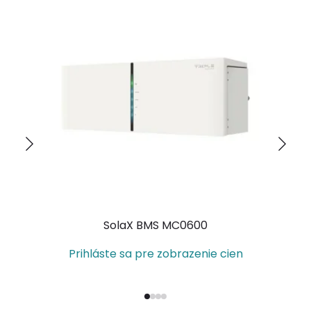
SolaX BMS MC0600
Fo
Prihláste sa pre zobrazenie cien