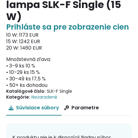
lampa SLK-F Single (15
W)
Prihláste sa pre zobrazenie cien
10 W: 1173 EUR
15 W: 1242 EUR
20 W: 1460 EUR
Množstevná zľava:
• 3–9 ks 10 %
• 10–29 ks 15 %
• 30–49 ks 17,5 %
• 50+ ks dohodou
Katalógové číslo:
SLK-F Single
Kategórie:
Nezaradené
Súvisiace súbory
Parametre
K produktu nie je k dispozícii žiadny súbor.