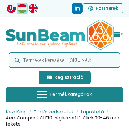
Partnerek
Products
search
Regisztráció
Kezdőlap
Tartószerkezetek
Lapostető
AeroCompact CLE10 végleszorító Click 30-46 mm
fekete