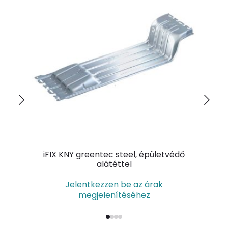
iFIX KNY greentec steel, épületvédő
Tr
alátéttel
Jelentkezzen be az árak
megjelenítéséhez