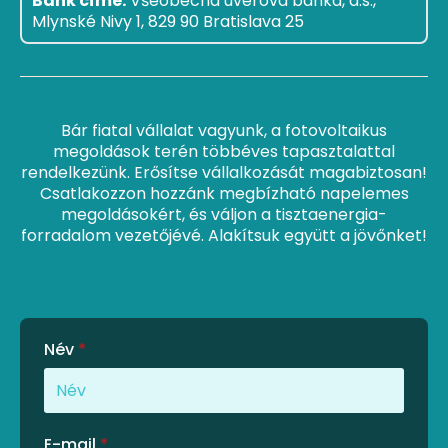
Bank címe:
Všeobecná úverová banka, a.s.,
Mlynské Nivy 1, 829 90 Bratislava 25
Bár fiatal vállalat vagyunk, a fotovoltaikus
megoldások terén többéves tapasztalattal
rendelkezünk. Erősítse vállalkozását magabiztosan!
Csatlakozzon hozzánk megbízható napelemes
megoldásokért, és váljon a tisztaenergia-
forradalom vezetőjévé. Alakítsuk együtt a jövőnket!
Név
*
E-mail
*