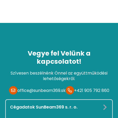
Vegye fel Velünk a
kapcsolatot!
Szívesen beszélnénk Önnel az együttműködési
lehetőségekről.
office@sunbeam369.sk
+421 905 792 860
Cégadatok SunBeam369 s. r. o.