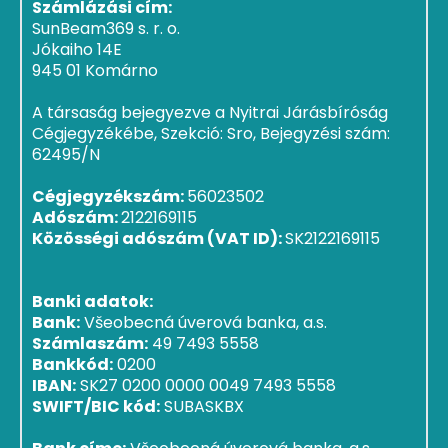
Számlázási cím:
SunBeam369 s. r. o.
Jókaiho 14E
945 01 Komárno
A társaság bejegyezve a Nyitrai Járásbíróság
Cégjegyzékébe, Szekció: Sro, Bejegyzési szám:
62495/N
Cégjegyzékszám:
56023502
Adószám:
2122169115
Közösségi adószám (VAT ID):
SK2122169115
Banki adatok:
Bank:
Všeobecná úverová banka, a.s.
Számlaszám:
49 7493 5558
Bankkód:
0200
IBAN:
SK27 0200 0000 0049 7493 5558
SWIFT/BIC kód:
SUBASKBX