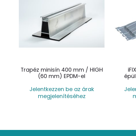
Trapéz minisín 400 mm / HIGH
iFI
(60 mm) EPDM-el
épül
Jelentkezzen be az árak
Jele
megjelenítéséhez
m