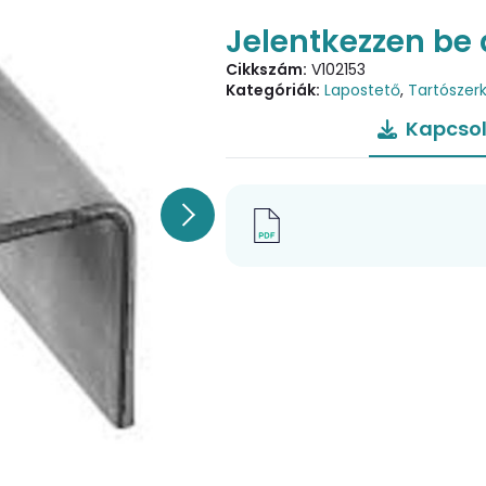
Jelentkezzen be 
Cikkszám:
V102153
Kategóriák:
Lapostető
,
Tartószer
Kapcsol