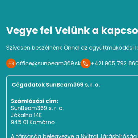
Vegye fel Velünk a kapcso
Szívesen beszélnénk Önnel az együttműködési l
office@sunbeam369.sk
+421 905 792 86
Cégadatok SunBeam369 s. r. o.
Számlázási cím:
SunBeam369 s. r. o.
Jókaiho 14E
945 01 Komárno
A társaság bejegyezve a Nyitrai Járásbírósá