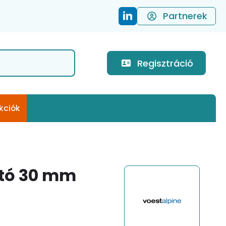
Partnerek
Regisztráció
kciók
ító 30 mm