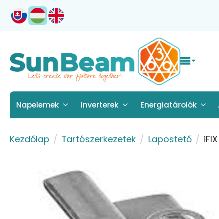
Napelemek
Inverterek
Energiatárolók
Kezdőlap
Tartószerkezetek
Lapostető
iFI