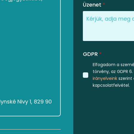
Üzenet
*
GDPR
*
Elfogadom a személ
törvény, az GDPR 6.
irányelveink
szerint
kapcsolatfelvétel.
ynské Nivy 1, 829 90