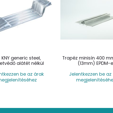
X KNY generic steel,
Trapéz minisín 400 mm
etvédő alátét nélkül
(13mm) EPDM-e
ntkezzen be az árak
Jelentkezzen be az
egjelenítéséhez
megjelenítéséh