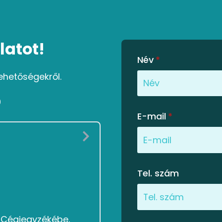
latot!
Név
*
ehetőségekről.
0
E-mail
*
Tel. szám
g Cégjegyzékébe,