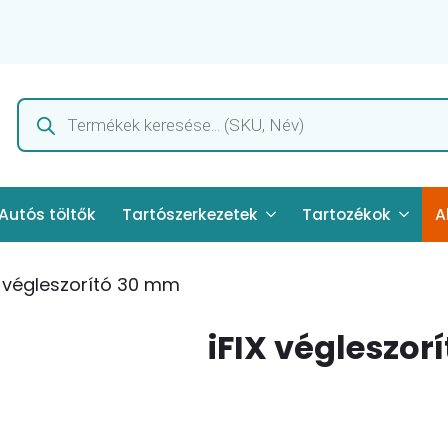
Products
search
Autós töltők
Tartószerkezetek
Tartozékok
A
X végleszorító 30 mm
iFIX végleszor