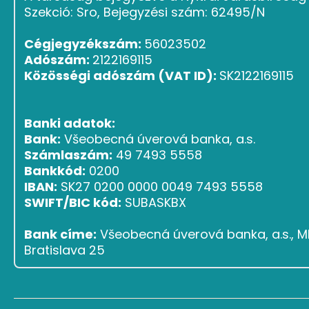
Szekció: Sro, Bejegyzési szám: 62495/N
Cégjegyzékszám:
56023502
Adószám:
2122169115
Közösségi adószám (VAT ID):
SK2122169115
Banki adatok:
Bank:
Všeobecná úverová banka, a.s.
Számlaszám:
49 7493 5558
Bankkód:
0200
IBAN:
SK27 0200 0000 0049 7493 5558
SWIFT/BIC kód:
SUBASKBX
Bank címe:
Všeobecná úverová banka, a.s., Ml
Bratislava 25