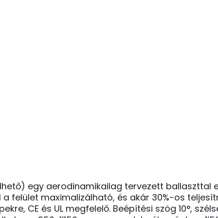
ő) egy aerodinamikailag tervezett ballaszttal ell
a felület maximalizálható, és akár 30%-os teljesí
kre, CE és UL megfelelő. Beépítési szög 10°, szél