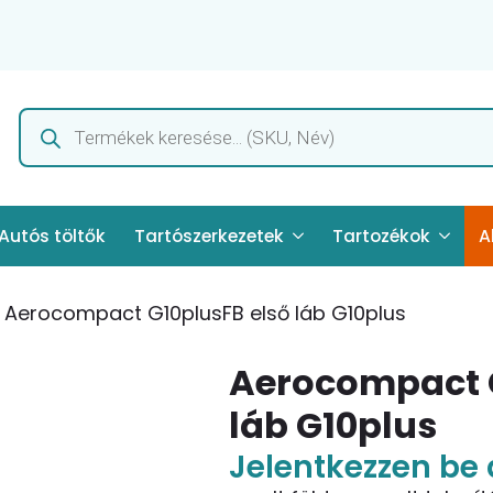
Products
search
Autós töltők
Tartószerkezetek
Tartozékok
A
Aerocompact G10plusFB első láb G10plus
Aerocompact G
láb G10plus
Jelentkezzen be 