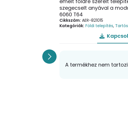
emelt földre szerelt telepí
szegecselt anyával a mod
6060 T64
Cikkszám:
AER-821015
Kategóriák:
Földi telepítés
,
Tartó
Kapcsol
A termékhez nem tartozik 