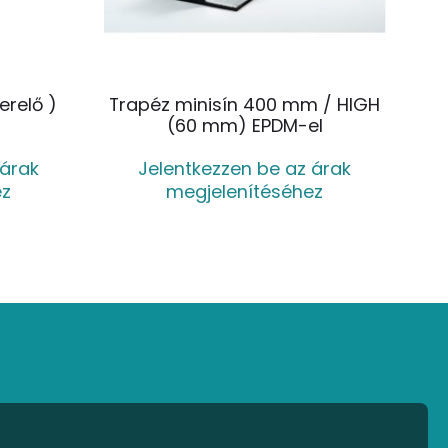
terelő )
Trapéz minisín 400 mm / HIGH
(60 mm) EPDM-el
 árak
Jelentkezzen be az árak
ez
megjelenítéséhez