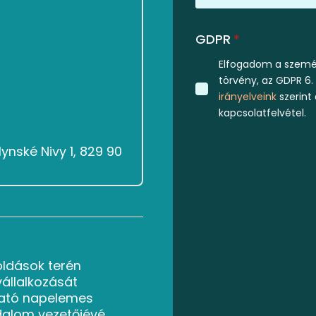
GDPR
*
Elfogadom a személ
törvény, az GDPR 6.
irányelveink
szerint
kapcsolatfelvétel.
ynské Nivy 1, 829 90
oldások terén
vállalkozását
ató napelemes
dalom vezetőjévé.