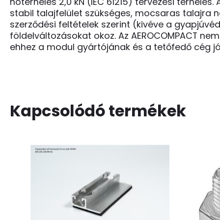
hóterhelés 2,0 kN (IEC 61215) tervezési terhel
stabil talajfelület szükséges, mocsaras talajra 
szerződési feltételek szerint (kivéve a gyapjú
földelváltozásokat okoz. Az AEROCOMPACT nem v
ehhez a modul gyártójának és a tetőfedő cég 
Kapcsolódó termékek