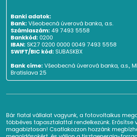
Banki adatok:
Bank:
Všeobecná úverová banka, a.s.
Számlaszám:
49 7493 5558
Bankkód:
0200
IBAN:
SK27 0200 0000 0049 7493 5558
SWIFT/BIC kód:
SUBASKBX
Bank címe:
Všeobecná úverová banka, a.s., Ml
Bratislava 25
Bár fiatal vállalat vagyunk, a fotovoltaikus meg
többéves tapasztalattal rendelkezünk. Erősítse 
magabiztosan! Csatlakozzon hozzánk megbízh
megoldásokért, és váljon a tisztaenergia-forra