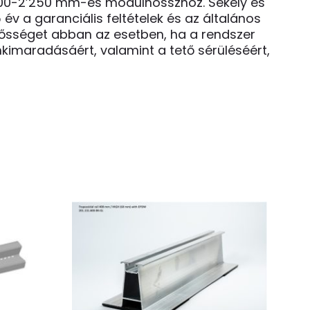
1’500-2’250 mm-es modulhosszhoz. Sekély és
 év a garanciális feltételek és az általános
elősséget abban az esetben, ha a rendszer
imaradásáért, valamint a tető sérüléséért,