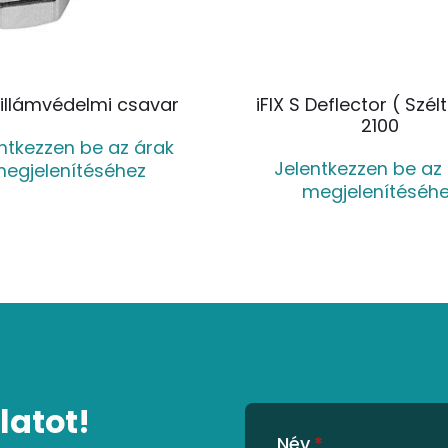
 villámvédelmi csavar
iFIX S Deflector ( Szél
2100
ntkezzen be az árak
Jelentkezzen be az
egjelenítéséhez
megjelenítéséh
latot!
Név
*