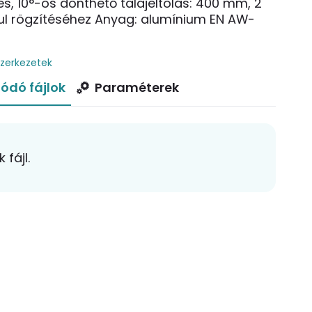
tés, 10°-os dönthető talajeltolás: 400 mm, 2
ul rögzítéséhez Anyag: alumínium EN AW-
szerkezetek
ódó fájlok
Paraméterek
fájl.