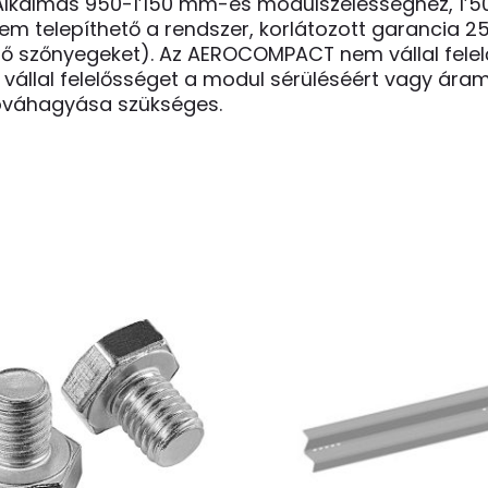
és. Alkalmas 950-1’150 mm-es modulszélességhez, 
nem telepíthető a rendszer, korlátozott garancia 25
védő szőnyegeket). Az AEROCOMPACT nem vállal fel
állal felelősséget a modul sérüléséért vagy áramk
jóváhagyása szükséges.