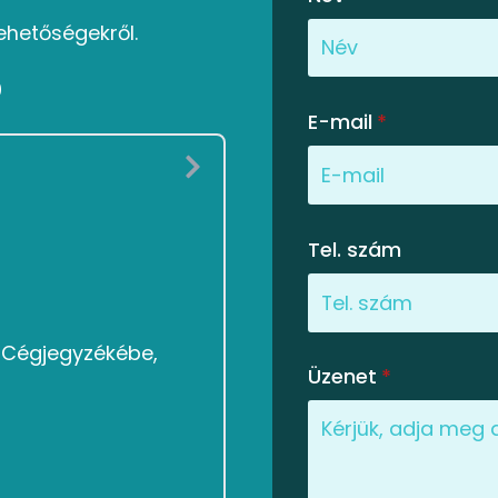
ehetőségekről.
0
E-mail
*
Tel. szám
g Cégjegyzékébe,
Üzenet
*