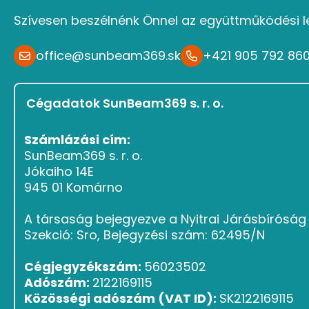
Szívesen beszélnénk Önnel az együttműködési l
office@sunbeam369.sk
+421 905 792 86
Cégadatok SunBeam369 s. r. o.
Számlázási cím:
SunBeam369 s. r. o.
Jókaiho 14E
945 01 Komárno
A társaság bejegyezve a Nyitrai Járásbírósá
Szekció: Sro, Bejegyzési szám: 62495/N
Cégjegyzékszám:
56023502
Adószám:
2122169115
Közösségi adószám (VAT ID):
SK2122169115