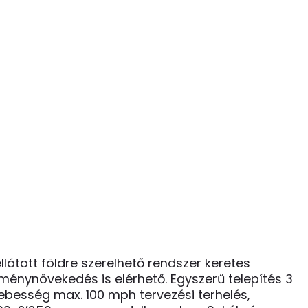
átott földre szerelhető rendszer keretes
tménynövekedés is elérhető. Egyszerű telepítés 3
sebesség max. 100 mph tervezési terhelés,