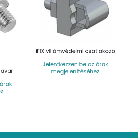
iFIX villámvédelmi csatlakozó
Jelentkezzen be az árak
savar
megjelenítéséhez
 árak
ez