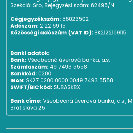
Szekció: Sro, Bejegyzési szám: 62495/N
Cégjegyzékszám:
56023502
Adószám:
2122169115
Közösségi adószám (VAT ID):
SK2122169115
Banki adatok:
Bank:
Všeobecná úverová banka, a.s.
Számlaszám:
49 7493 5558
Bankkód:
0200
IBAN:
SK27 0200 0000 0049 7493 5558
SWIFT/BIC kód:
SUBASKBX
Bank címe:
Všeobecná úverová banka, a.s., Ml
Bratislava 25