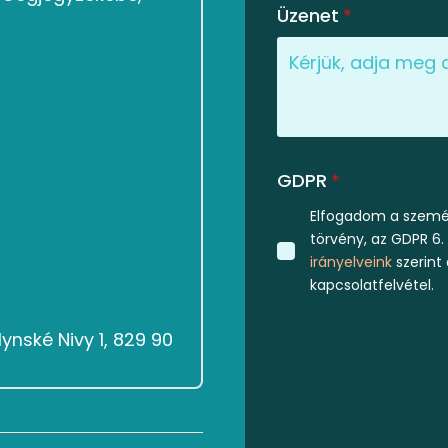
Üzenet
*
GDPR
*
Elfogadom a személ
törvény, az GDPR 6.
irányelveink
szerint
kapcsolatfelvétel.
ynské Nivy 1, 829 90