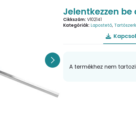
Jelentkezzen be 
Cikkszám:
V102141
Kategóriák:
Lapostető
,
Tartószer
Kapcsol
A termékhez nem tartozik 