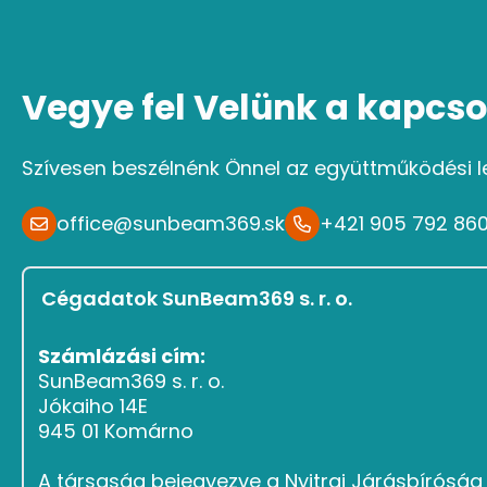
Vegye fel Velünk a kapcso
Szívesen beszélnénk Önnel az együttműködési l
office@sunbeam369.sk
+421 905 792 86
Cégadatok SunBeam369 s. r. o.
Számlázási cím:
SunBeam369 s. r. o.
Jókaiho 14E
945 01 Komárno
A társaság bejegyezve a Nyitrai Járásbírósá