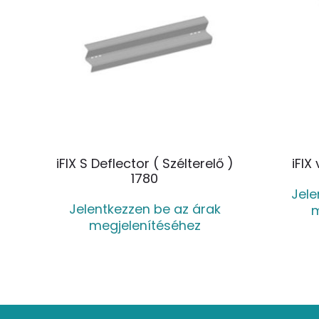
iFIX S Deflector ( Szélterelő )
iFIX
1780
Jele
Jelentkezzen be az árak
m
megjelenítéséhez