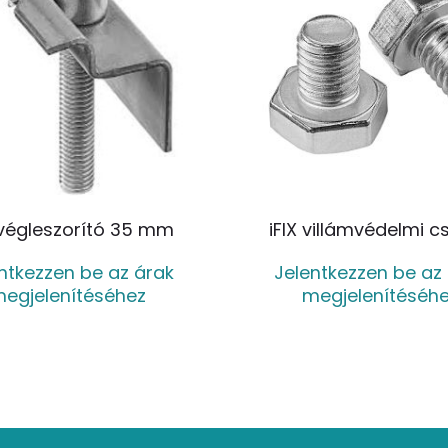
 végleszorító 35 mm
iFIX villámvédelmi c
ntkezzen be az árak
Jelentkezzen be az
egjelenítéséhez
megjelenítéséh