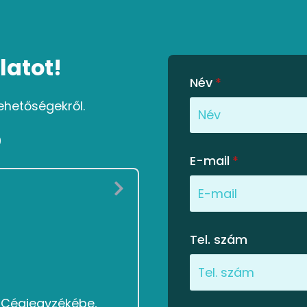
latot!
Név
*
ehetőségekről.
0
E-mail
*
Tel. szám
g Cégjegyzékébe,