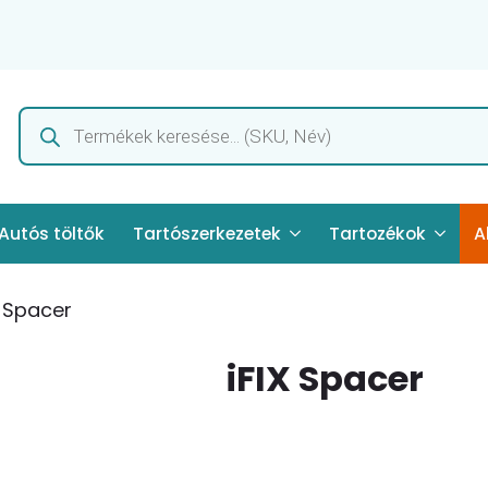
Products
search
Autós töltők
Tartószerkezetek
Tartozékok
A
X Spacer
iFIX Spacer