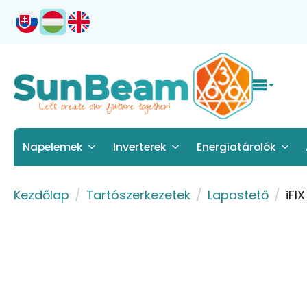
Napelemek
Inverterek
Energiatárolók
Kezdőlap
Tartószerkezetek
Lapostető
iFI