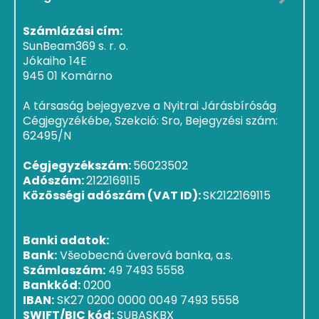
Számlázási cím:
SunBeam369 s. r. o.
Jókaiho 14E
945 01 Komárno
A társaság bejegyezve a Nyitrai Járásbíróság
Cégjegyzékébe, Szekció: Sro, Bejegyzési szám:
62495/N
Cégjegyzékszám:
56023502
Adószám:
2122169115
Közösségi adószám (VAT ID):
SK2122169115
Banki adatok:
Bank:
Všeobecná úverová banka, a.s.
Számlaszám:
49 7493 5558
Bankkód:
0200
IBAN:
SK27 0200 0000 0049 7493 5558
SWIFT/BIC kód:
SUBASKBX