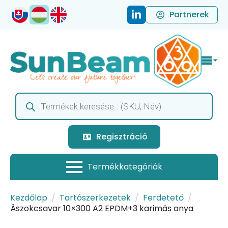
Partnerek
Products
search
Regisztráció
Kezdőlap
Tartószerkezetek
Ferdetető
Ászokcsavar 10×300 A2 EPDM+3 karimás anya