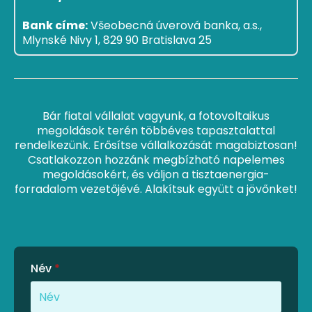
Bank címe:
Všeobecná úverová banka, a.s.,
Mlynské Nivy 1, 829 90 Bratislava 25
Bár fiatal vállalat vagyunk, a fotovoltaikus
megoldások terén többéves tapasztalattal
rendelkezünk. Erősítse vállalkozását magabiztosan!
Csatlakozzon hozzánk megbízható napelemes
megoldásokért, és váljon a tisztaenergia-
forradalom vezetőjévé. Alakítsuk együtt a jövőnket!
Név
*