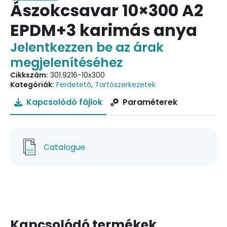
Ászokcsavar 10×300 A2
EPDM+3 karimás anya
Jelentkezzen be az árak
megjelenítéséhez
Cikkszám:
301.9216-10x300
Kategóriák:
Ferdetető
,
Tartószerkezetek
Kapcsolódó fájlok
Paraméterek
Catalogue
Kapcsolódó termékek