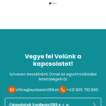
Vegye fel Velünk a
kapcsolatot!
Szívesen beszélnénk Önnel az együttműködési
lehetőségekről.
office@sunbeam369.sk
+421 905 792 860
Cégadatok SunBeam369 s. r. o.