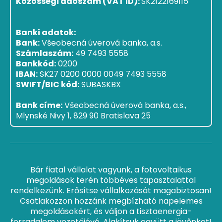
Közösségi adószám (VAT ID):
SK2122169115
Banki adatok:
Bank:
Všeobecná úverová banka, a.s.
Számlaszám:
49 7493 5558
Bankkód:
0200
IBAN:
SK27 0200 0000 0049 7493 5558
SWIFT/BIC kód:
SUBASKBX
Bank címe:
Všeobecná úverová banka, a.s.,
Mlynské Nivy 1, 829 90 Bratislava 25
Bár fiatal vállalat vagyunk, a fotovoltaikus
megoldások terén többéves tapasztalattal
rendelkezünk. Erősítse vállalkozását magabiztosan!
Csatlakozzon hozzánk megbízható napelemes
megoldásokért, és váljon a tisztaenergia-
forradalom vezetőjévé. Alakítsuk együtt a jövőnket!