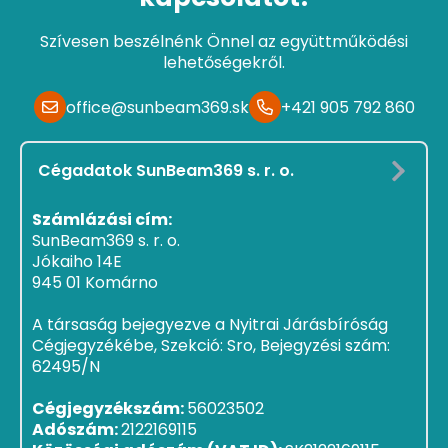
Szívesen beszélnénk Önnel az együttműködési
lehetőségekről.
office@sunbeam369.sk
+421 905 792 860
Cégadatok SunBeam369 s. r. o.
Számlázási cím:
SunBeam369 s. r. o.
Jókaiho 14E
945 01 Komárno
A társaság bejegyezve a Nyitrai Járásbíróság
Cégjegyzékébe, Szekció: Sro, Bejegyzési szám:
62495/N
Cégjegyzékszám:
56023502
Adószám:
2122169115