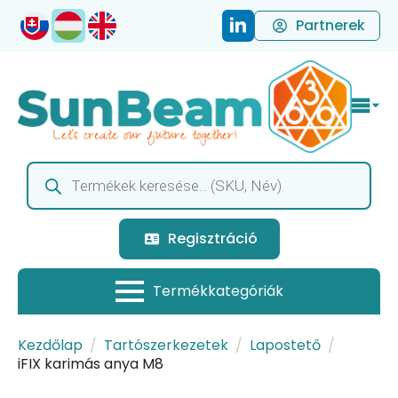
Partnerek
Products
search
Regisztráció
Kezdőlap
Tartószerkezetek
Lapostető
iFIX karimás anya M8