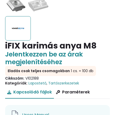
iFIX karimás anya M8
Jelentkezzen be az árak
megjelenítéséhez
Eladás csak teljes csomagokban
1 cs. = 100 db
Cikkszám:
V102188
Kategóriák:
Lapostető
,
Tartószerkezetek
Kapcsolódó fájlok
Paraméterek
Users Manual