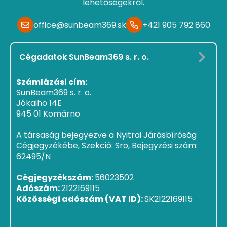
lehetőségekről.
office@sunbeam369.sk
+421 905 792 860
Cégadatok SunBeam369 s. r. o.
Számlázási cím:
SunBeam369 s. r. o.
Jókaiho 14E
945 01 Komárno
A társaság bejegyezve a Nyitrai Járásbíróság
Cégjegyzékébe, Szekció: Sro, Bejegyzési szám:
62495/N
Cégjegyzékszám:
56023502
Adószám:
2122169115
Közösségi adószám (VAT ID):
SK2122169115