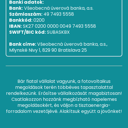
Banki adatok:
Bank:
Všeobecná úverová banka, a.s.
Számlaszám:
49 7493 5558
Bankkód:
0200
IBAN:
SK27 0200 0000 0049 7493 5558
SWIFT/BIC kód:
SUBASKBX
Bank címe:
Všeobecná úverová banka, a.s.,
Mlynské Nivy 1, 829 90 Bratislava 25
Bár fiatal vállalat vagyunk, a fotovoltaikus
megoldások terén többéves tapasztalattal
rendelkezünk. Erősítse vállalkozását magabiztosan!
Csatlakozzon hozzánk megbízható napelemes
megoldásokért, és váljon a tisztaenergia-
forradalom vezetőjévé. Alakítsuk együtt a jövőnket!