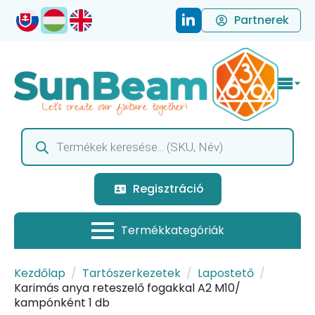
Partnerek
Products
search
Regisztráció
Kezdőlap
Tartószerkezetek
Lapostető
Karimás anya reteszelő fogakkal A2 M10/
kampónként 1 db