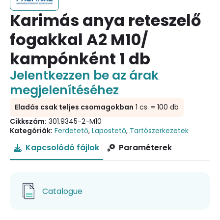
Karimás anya reteszelő
fogakkal A2 M10/
kampónként 1 db
Jelentkezzen be az árak
megjelenítéséhez
Eladás csak teljes csomagokban
1 cs. = 100 db
Cikkszám:
301.9345-2-M10
Kategóriák:
Ferdetető
,
Lapostető
,
Tartószerkezetek
Kapcsolódó fájlok
Paraméterek
Catalogue