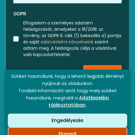
GDPR
*
Elfogadom a személyes adataim
feldolgozását, amelyeket a 18/2018. sz.
törvény, az GDPR 6. cikk (1) bekezdés a) pontja
és saját
adatvédelmi irányelveink
szerint
adtam meg. A feldolgozás célja a vásárlóval
való kapcsolatfelvétel.
Küldés
Sütiket használunk, hogy a lehető legjobb élményt
nyújtsuk az oldalunkon.
További információt arról, hogy mely sütiket
használunk, megtalál a
Adatkezelési
tájékoztatóban
.
Engedélyezés
Partnerprogram
ÁSZF
Adatkezelési tájékoztató
©2024-2026 - SunBeam369 s. r. o. - Minden jog
Elutasít
fenntartva.