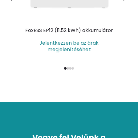
FoxESS EP12 (11,52 kWh) akkumulátor
HU
Jelentkezzen be az árak
megjelenítéséhez
Vegye fel Velünk a