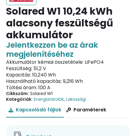
Solared W1 10,24 kWh
alacsony feszültségű
akkumulátor
Jelentkezzen be az árak
megjelenítéséhez
Akkumulátor kémiai összetétele: LiFePO4
Feszültség: 51,2 V
Kapacitás: 10,240 Wh
Használható kapacitás: 9,216 Wh
Töltési áram: 100 A
Cikkszám:
Solared W1
Kategóriák:
Energiatárolók
,
Lakossági
Kapcsolódó fájlok
Paraméterek