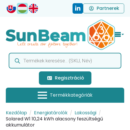
Partnerek
Products
search
Regisztráció
Kezdőlap
Energiatárolók
Lakossági
Solared W1 10,24 kWh alacsony feszültségű
akkumulátor