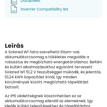
Datasheet
Inverter Compatibility list
Leírás
A Solared W1 falra szerelhető lítium-vas
akkumulátorcsomag a tökéletes megoldás a
robusztus és megbízható energiatároláshoz. Beltéri
és kültéri alkalmazásokhoz egyaránt tervezett
Solared W1 51,2 V feszültséggel működik, és jelentős,
10,24 kWh kapacitást kínál, így minden
körülmények között megbízható tápellátást
biztosít.
Az IP6 védettségnek köszönhetően ez az
akkumulátorcsomag ellenáll az elemeknek, így
ideális kültéri telepítésekhez és tápellátáshoz