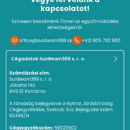
kapcsolatot!
Szívesen beszélnénk Önnel az együttműködési
lehetőségekről.
office@sunbeam369.sk
+421 905 792 860
Cégadatok SunBeam369 s. r. o.
Számlázási cím:
SunBeam369 s. r. o.
Jókaiho 14E
945 01 Komárno
A társaság bejegyezve a Nyitrai Járásbíróság
Cégjegyzékébe, Szekció: Sro, Bejegyzési szám:
62495/N
Cégjegyzékszám:
56023502