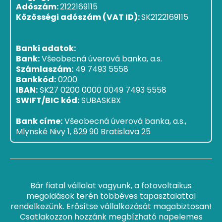
Adószám:
2122169115
Közösségi adószám (VAT ID):
SK2122169115
Banki adatok:
Bank:
Všeobecná úverová banka, a.s.
Számlaszám:
49 7493 5558
Bankkód:
0200
IBAN:
SK27 0200 0000 0049 7493 5558
SWIFT/BIC kód:
SUBASKBX
Bank címe:
Všeobecná úverová banka, a.s.,
Mlynské Nivy 1, 829 90 Bratislava 25
Bár fiatal vállalat vagyunk, a fotovoltaikus
megoldások terén többéves tapasztalattal
rendelkezünk. Erősítse vállalkozását magabiztosan!
Csatlakozzon hozzánk megbízható napelemes