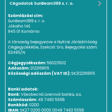
Cégadatok SunBeam369 s. r. o.
Számlázási cím:
SunBeam369 s. r. o.
Jókaiho 14E
945 01 Komárno
A társaság bejegyezve a Nyitrai Járásbíróság
Cégjegyzékébe, Szekció: Sro, Bejegyzési szám:
62495/N
Cégjegyzékszám:
56023502
Adószám:
2122169115
Közösségi adószám (VAT ID):
SK2122169115
Banki adatok:
Bank:
Všeobecná úverová banka, a.s.
Számlaszám:
49 7493 5558
Bankkód:
0200
IBAN:
SK27 0200 0000 0049 7493 5558