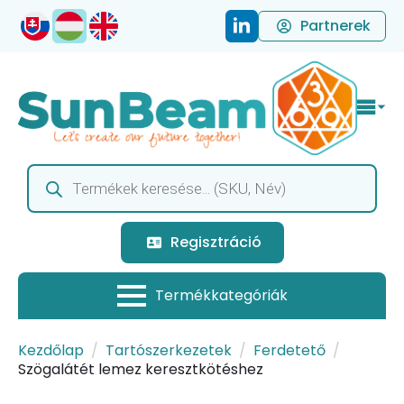
Partnerek
Products
search
Regisztráció
Kezdőlap
Tartószerkezetek
Ferdetető
Szögalátét lemez keresztkötéshez