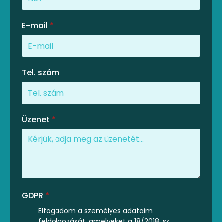
E-mail
*
Tel. szám
Üzenet
*
GDPR
*
Elfogadom a személyes adataim
feldolgozását, amelyeket a 18/2018. sz.