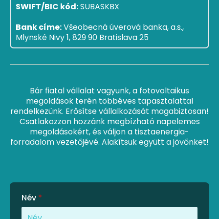
SWIFT/BIC kód:
SUBASKBX
Bank címe:
Všeobecná úverová banka, a.s.,
Mlynské Nivy 1, 829 90 Bratislava 25
Bár fiatal vállalat vagyunk, a fotovoltaikus
megoldások terén többéves tapasztalattal
rendelkezünk. Erősítse vállalkozását magabiztosan!
Csatlakozzon hozzánk megbízható napelemes
megoldásokért, és váljon a tisztaenergia-
forradalom vezetőjévé. Alakítsuk együtt a jövőnket!
Név
*